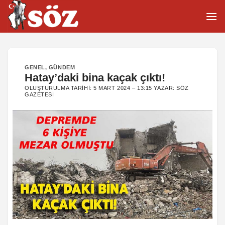
İçeriğe
atla
GENEL
,
GÜNDEM
Hatay’daki bina kaçak çıktı!
OLUŞTURULMA TARIHI:
5 MART 2024 – 13:15
YAZAR:
SÖZ
GAZETESI