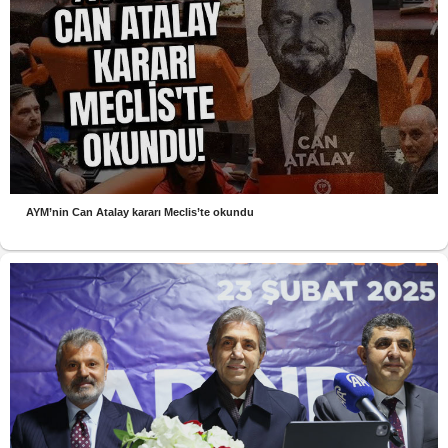
AYM’nin Can Atalay kararı Meclis’te okundu