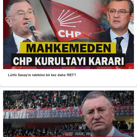
Lütfü Savaş’ın talebine bir kez daha ‘RET’!