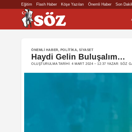
İçeriğe
Eğitim
Flash Haber
Köşe Yazıları
Önemli Haber
Son Daki
atla
ÖNEMLI HABER
,
POLITIKA
,
SIYASET
Haydi Gelin Buluşalım…
OLUŞTURULMA TARIHI:
4 MART 2024 – 12:37
YAZAR:
SÖZ G