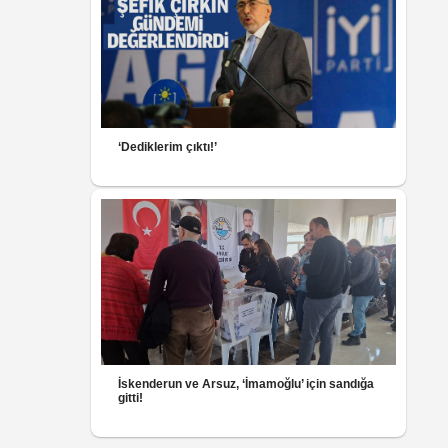
‘Dediklerim çıktı!’
İskenderun ve Arsuz, ‘İmamoğlu’ için sandığa
gitti!