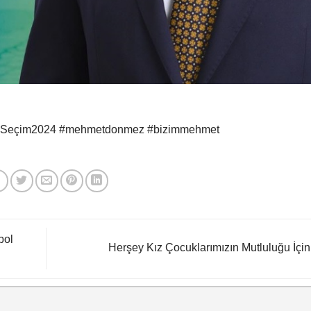
run #Seçim2024 #mehmetdonmez #bizimmehmet
bol
Herşey Kız Çocuklarımızın Mutluluğu İç