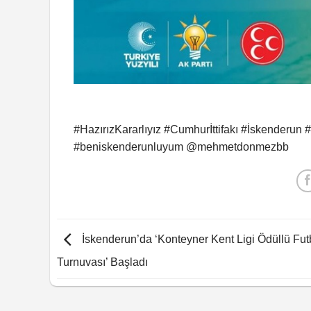
#HazırızKararlıyız #Cumhurİttifakı #İskende
#beniskenderunluyum @mehmetdonmezbb
İskenderun’da ‘Konteyner Kent Ligi Ödüllü Fut
Turnuvası’ Başladı