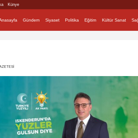
ka
Künye
Anasayfa
Gündem
Siyaset
Politika
Eğitim
Kültür Sanat
Sağ
AZETESI