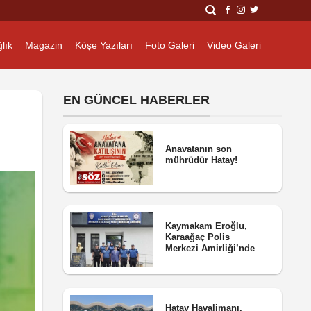
lık
Magazin
Köşe Yazıları
Foto Galeri
Video Galeri
EN GÜNCEL HABERLER
Anavatanın son
mührüdür Hatay!
Kaymakam Eroğlu,
Karaağaç Polis
Merkezi Amirliği’nde
Hatay Havalimanı,