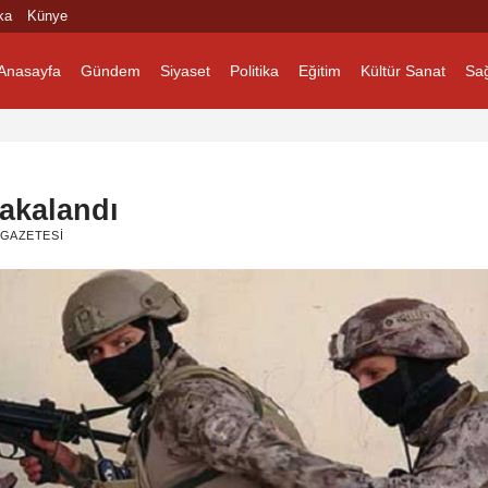
ka
Künye
Anasayfa
Gündem
Siyaset
Politika
Eğitim
Kültür Sanat
Sağ
akalandı
 GAZETESI