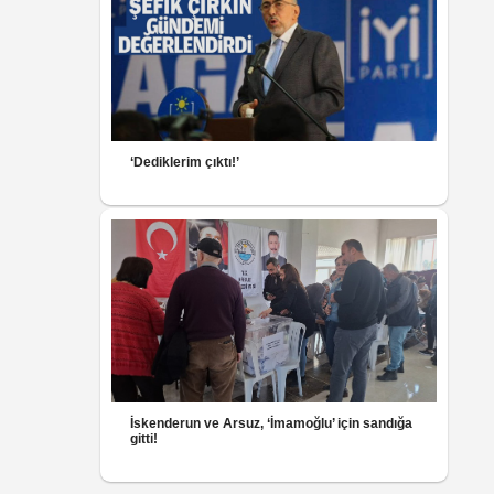
‘Dediklerim çıktı!’
İskenderun ve Arsuz, ‘İmamoğlu’ için sandığa
gitti!