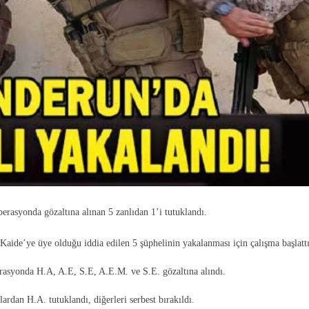
rasyonda gözaltına alınan 5 zanlıdan 1’i tutuklandı.
aide’ye üye olduğu iddia edilen 5 şüphelinin yakalanması için çalışma başlattı
erasyonda H.A, A.E, S.E, A.E.M. ve S.E. gözaltına alındı.
ardan H.A. tutuklandı, diğerleri serbest bırakıldı.