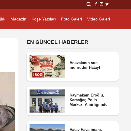
lık
Magazin
Köşe Yazıları
Foto Galeri
Video Galeri
EN GÜNCEL HABERLER
Anavatanın son
mührüdür Hatay!
Kaymakam Eroğlu,
Karaağaç Polis
Merkezi Amirliği’nde
Hatay Havalimanı,