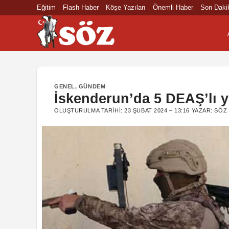
İçeriğe
Eğitim
Flash Haber
Köşe Yazıları
Önemli Haber
Son Daki
atla
GENEL
,
GÜNDEM
İskenderun’da 5 DEAŞ’lı y
OLUŞTURULMA TARIHI:
23 ŞUBAT 2024 – 13:16
YAZAR:
SÖZ