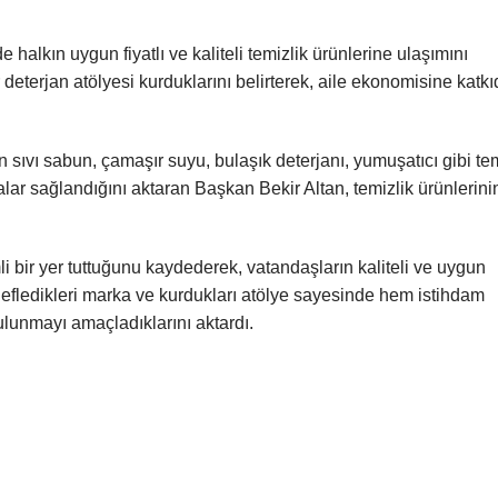
alkın uygun fiyatlı ve kaliteli temizlik ürünlerine ulaşımını
deterjan atölyesi kurduklarını belirterek, aile ekonomisine katk
en sıvı sabun, çamaşır suyu, bulaşık deterjanı, yumuşatıcı gibi te
lar sağlandığını aktaran Başkan Bekir Altan, temizlik ürünlerini
i bir yer tuttuğunu kaydederek, vatandaşların kaliteli ve uygun
edefledikleri marka ve kurdukları atölye sayesinde hem istihdam
ulunmayı amaçladıklarını aktardı.