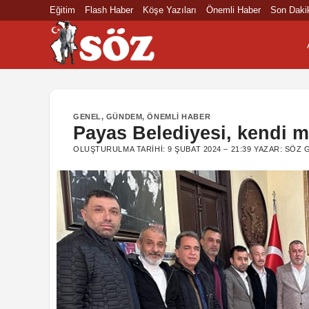
İçeriğe
Eğitim
Flash Haber
Köşe Yazıları
Önemli Haber
Son Daki
atla
GENEL
,
GÜNDEM
,
ÖNEMLI HABER
Payas Belediyesi, kendi ma
OLUŞTURULMA TARIHI:
9 ŞUBAT 2024 – 21:39
YAZAR:
SÖZ 