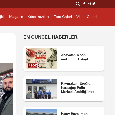
lık
Magazin
Köşe Yazıları
Foto Galeri
Video Galeri
EN GÜNCEL HABERLER
Anavatanın son
mührüdür Hatay!
Kaymakam Eroğlu,
Karaağaç Polis
Merkezi Amirliği’nde
Hatay Havalimanı,