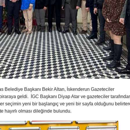
as Belediye Başkanı Bekir Altan, İskenderun Gazeteciler
biraraya geldi. İGC Başkanı Diyap Atar ve gazeteciler tarafında
 seçimin yeni bir başlangıç ve yeni bir sayfa olduğunu belirter
te hayırlı olması dileğinde bulundu.