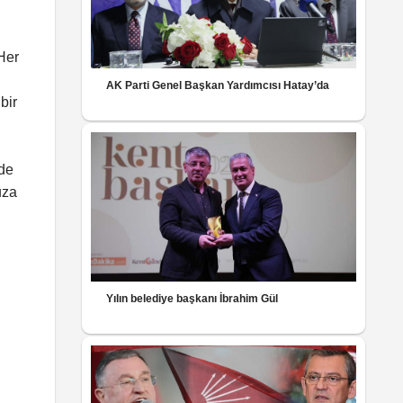
Her
AK Parti Genel Başkan Yardımcısı Hatay’da
bir
mde
uza
Yılın belediye başkanı İbrahim Gül