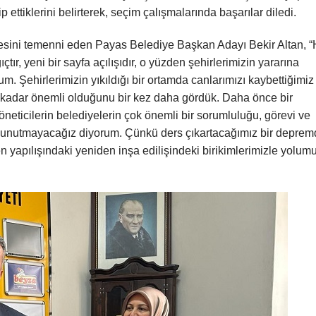
 ettiklerini belirterek, seçim çalışmalarında başarılar diledi.
rmesini temenni eden Payas Belediye Başkan Adayı Bekir Altan, “
tır, yeni bir sayfa açılışıdır, o yüzden şehirlerimizin yararına
m. Şehirlerimizin yıkıldığı bir ortamda canlarımızı kaybettiğimiz 
e kadar önemli olduğunu bir kez daha gördük. Daha önce bir
eticilerin belediyelerin çok önemli bir sorumluluğu, görevi ve
ye unutmayacağız diyorum. Çünkü ders çıkartacağımız bir depre
n yapılışındaki yeniden inşa edilişindeki birikimlerimizle yolum