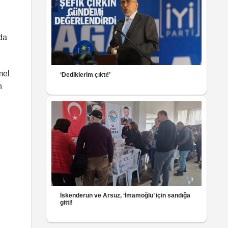
ıda
mel
‘Dediklerim çıktı!’
n
İskenderun ve Arsuz, ‘İmamoğlu’ için sandığa
gitti!