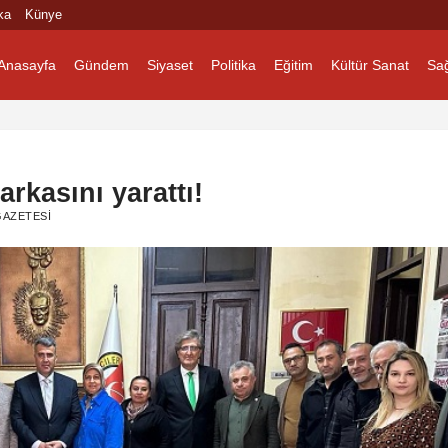
ka
Künye
Anasayfa
Gündem
Siyaset
Politika
Eğitim
Kültür Sanat
Sağ
rkasını yarattı!
GAZETESI