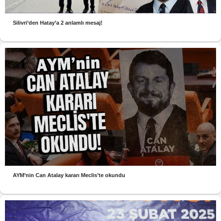
Silivri’den Hatay’a 2 anlamlı mesaj!
AYM’nin Can Atalay kararı Meclis’te okundu