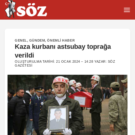
İçeriğe
atla
GENEL
,
GÜNDEM
,
ÖNEMLI HABER
Kaza kurbanı astsubay toprağa
verildi
OLUŞTURULMA TARIHI:
21 OCAK 2024 – 14:28
YAZAR:
SÖZ
GAZETESI