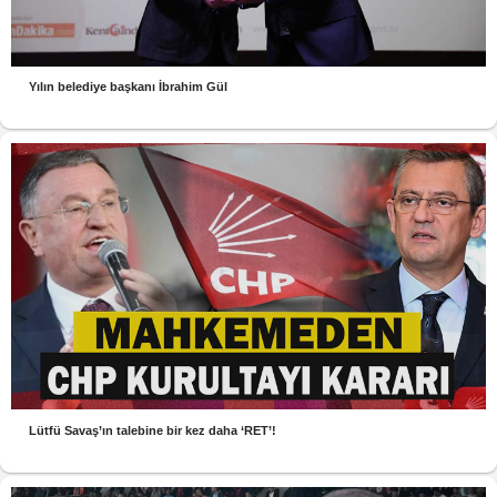
Yılın belediye başkanı İbrahim Gül
Lütfü Savaş’ın talebine bir kez daha ‘RET’!