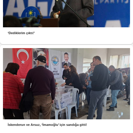
‘Dediklerim çıktı!’
İskenderun ve Arsuz, ‘İmamoğlu’ için sandığa gitti!