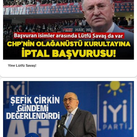
Yine Lütfü Savaş!