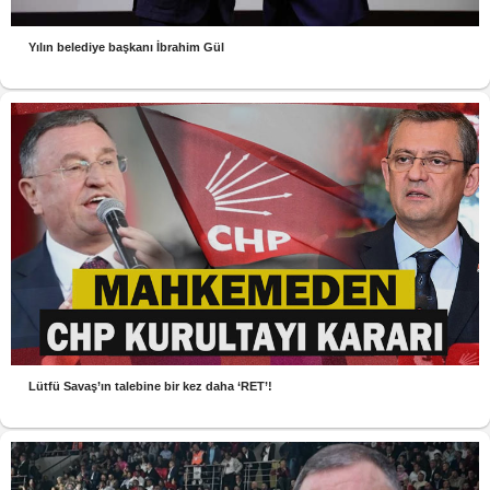
Yılın belediye başkanı İbrahim Gül
Lütfü Savaş’ın talebine bir kez daha ‘RET’!