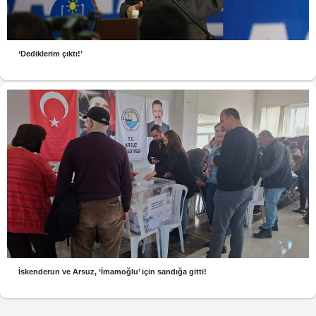
‘Dediklerim çıktı!’
İskenderun ve Arsuz, ‘İmamoğlu’ için sandığa gitti!