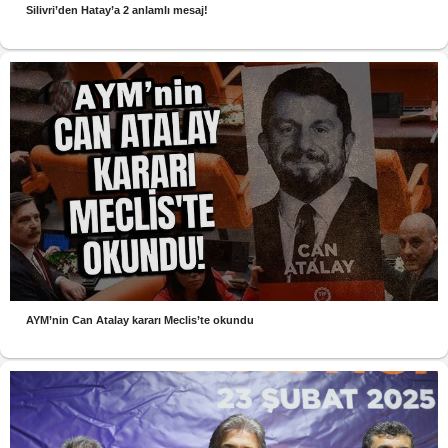
Silivri’den Hatay’a 2 anlamlı mesaj!
AYM’nin Can Atalay kararı Meclis’te okundu