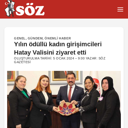
İçeriğe
atla
GENEL
,
GÜNDEM
,
ÖNEMLI HABER
Yılın ödüllü kadın girişimcileri
Hatay Valisini ziyaret etti
OLUŞTURULMA TARIHI:
5 OCAK 2024 – 9:00
YAZAR:
SÖZ
GAZETESI