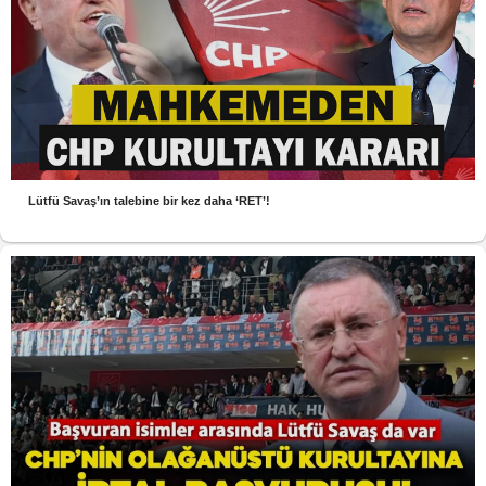
Lütfü Savaş’ın talebine bir kez daha ‘RET’!