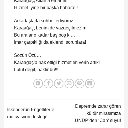
Karaağaç, Allah’a emanet!
Hizmet, yine bir başka bahara!!!
Arkadaşlarla sohbet ediyoruz.
Karaağaç, benim de vazgeçilmezim.
Bu aralar o kadar başıboş ki…
İmar çarpıklığı da eklendi sorunlara!
Sözün Özü…
Karaağaç’a hak ettiği hizmetleri verin artık!
Lütuf değil, haktır bu!!!
Depremde zarar gören
İskenderun Engelliler’e
kültür mirasımıza
motivasyon desteği!
UNDP’den ‘Can’ suyu!