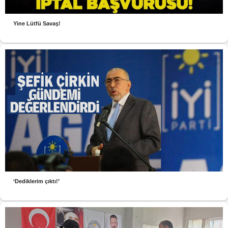
Yine Lütfü Savaş!
‘Dediklerim çıktı!’