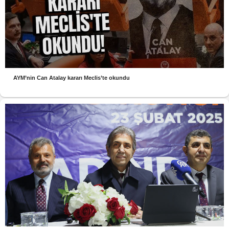
AYM’nin Can Atalay kararı Meclis’te okundu