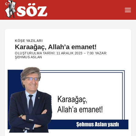
İçeriğe
atla
KÖŞE YAZILARI
Karaağaç, Allah’a emanet!
OLUŞTURULMA TARIHI:
11 ARALIK 2023 – 7:00
YAZAR:
ŞEHMUS ASLAN