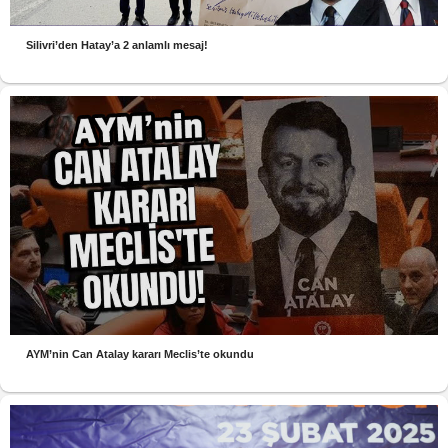
Silivri’den Hatay’a 2 anlamlı mesaj!
AYM’nin Can Atalay kararı Meclis’te okundu