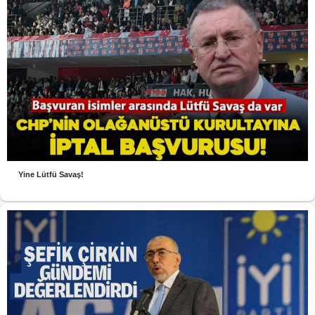
Yine Lütfü Savaş!