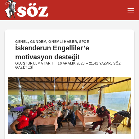
İçeriğe
atla
GENEL
,
GÜNDEM
,
ÖNEMLI HABER
,
SPOR
İskenderun Engelliler’e
motivasyon desteği!
OLUŞTURULMA TARIHI:
10 ARALIK 2023 – 21:41
YAZAR:
SÖZ
GAZETESI