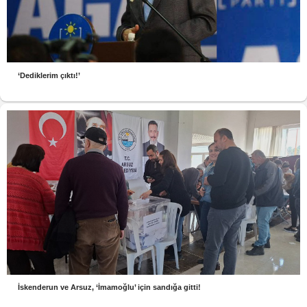
‘Dediklerim çıktı!’
İskenderun ve Arsuz, ‘İmamoğlu’ için sandığa gitti!