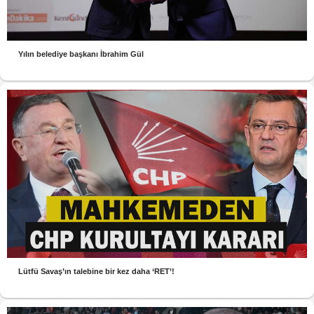
Yılın belediye başkanı İbrahim Gül
Lütfü Savaş’ın talebine bir kez daha ‘RET’!