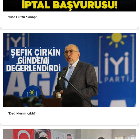
Yine Lütfü Savaş!
‘Dediklerim çıktı!’