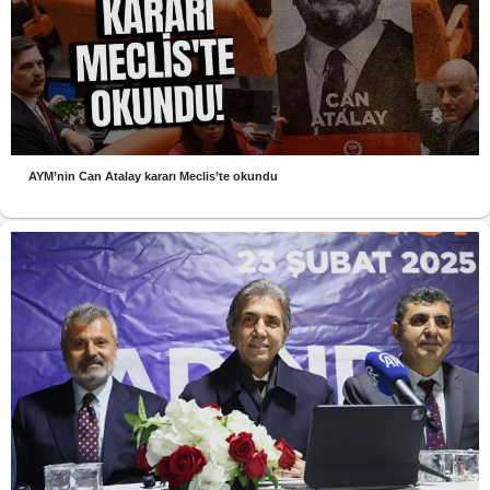
AYM’nin Can Atalay kararı Meclis’te okundu