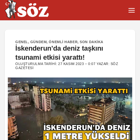
İçeriğe
atla
GENEL
,
GÜNDEM
,
ÖNEMLI HABER
,
SON DAKIKA
İskenderun’da deniz taşkını
tsunami etkisi yarattı!
OLUŞTURULMA TARIHI:
27 KASIM 2023 – 0:07
YAZAR:
SÖZ
GAZETESI