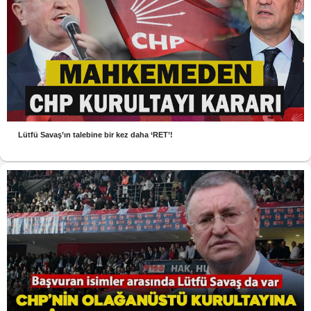
Lütfü Savaş’ın talebine bir kez daha ‘RET’!