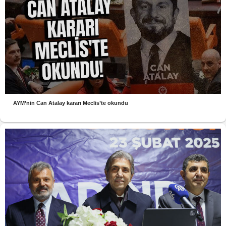
AYM’nin Can Atalay kararı Meclis’te okundu