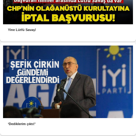
Yine Lütfü Savaş!
‘Dediklerim çıktı!’