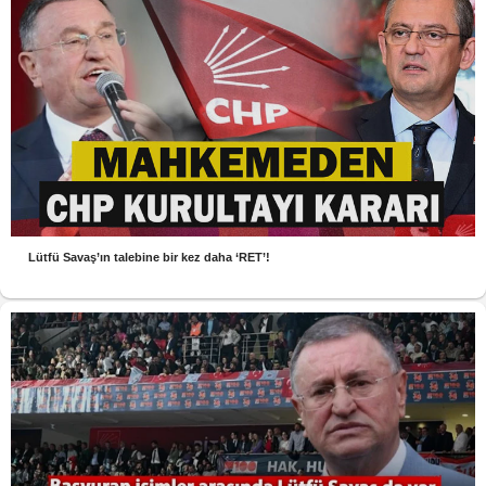
Lütfü Savaş’ın talebine bir kez daha ‘RET’!