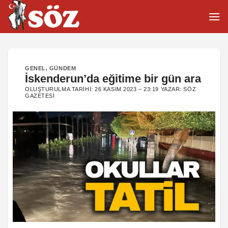
İçeriğe
atla
GENEL
,
GÜNDEM
İskenderun’da eğitime bir gün ara
OLUŞTURULMA TARIHI:
26 KASIM 2023 – 23:19
YAZAR:
SÖZ
GAZETESI