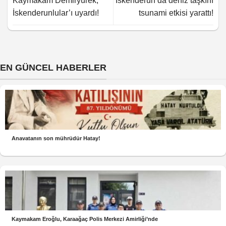
Kaymakam Demiryürek,
İskenderun’da deniz taşkını
İskenderunlular’ı uyardı!
tsunami etkisi yarattı!
EN GÜNCEL HABERLER
Anavatanın son mührüdür Hatay!
Kaymakam Eroğlu, Karaağaç Polis Merkezi Amirliği’nde