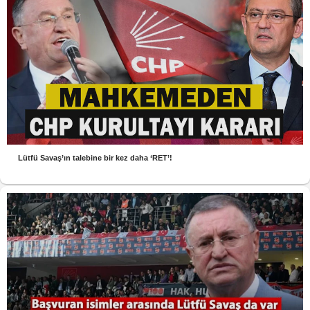
Lütfü Savaş’ın talebine bir kez daha ‘RET’!