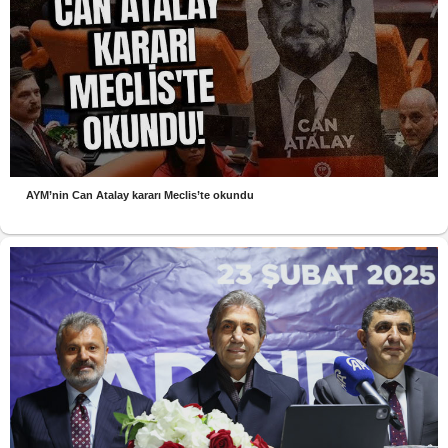
AYM’nin Can Atalay kararı Meclis’te okundu