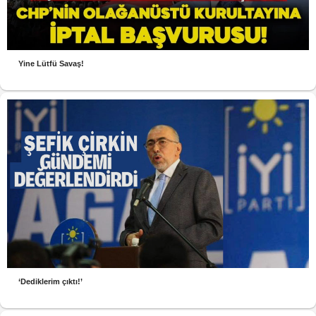
Yine Lütfü Savaş!
‘Dediklerim çıktı!’