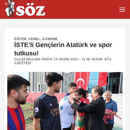
İçeriğe
atla
EĞITIM
,
GENEL
,
GÜNDEM
İSTE’li Gençlerin Atatürk ve spor
tutkusu!
OLUŞTURULMA TARIHI:
15 KASIM 2023 – 11:48
YAZAR:
SÖZ
GAZETESI