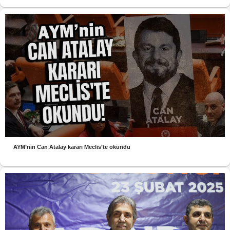
AYM’nin Can Atalay kararı Meclis’te okundu