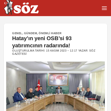
İçeriğe
atla
GENEL
,
GÜNDEM
,
ÖNEMLI HABER
Hatay’ın yeni OSB’si 93
yatırımcının radarında!
OLUŞTURULMA TARIHI:
15 KASIM 2023 – 12:17
YAZAR:
SÖZ
GAZETESI