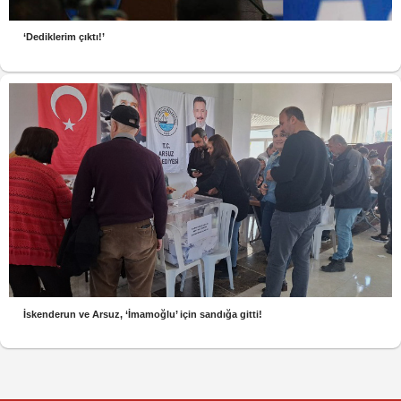
‘Dediklerim çıktı!’
İskenderun ve Arsuz, ‘İmamoğlu’ için sandığa gitti!