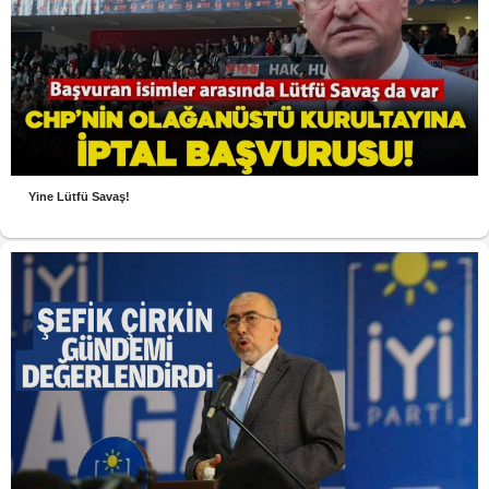
Yine Lütfü Savaş!