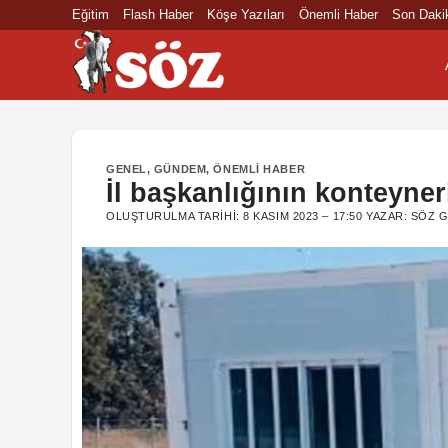
İçeriğe
Eğitim
Flash Haber
Köşe Yazıları
Önemli Haber
Son Daki
atla
GENEL
,
GÜNDEM
,
ÖNEMLI HABER
İl başkanlığının konteyner
OLUŞTURULMA TARIHI:
8 KASIM 2023 – 17:50
YAZAR:
SÖZ G