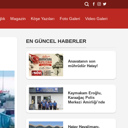
lık
Magazin
Köşe Yazıları
Foto Galeri
Video Galeri
EN GÜNCEL HABERLER
Anavatanın son
mührüdür Hatay!
Kaymakam Eroğlu,
Karaağaç Polis
Merkezi Amirliği’nde
Hatay Havalimanı,