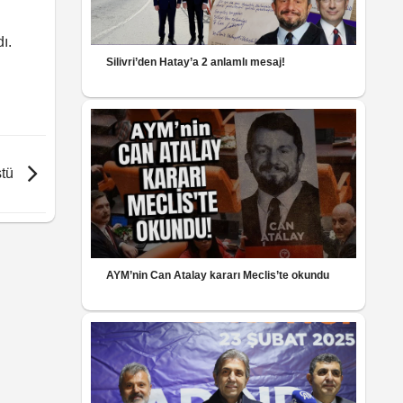
​​
Silivri’den Hatay’a 2 anlamlı mesaj!
stü
AYM’nin Can Atalay kararı Meclis’te okundu