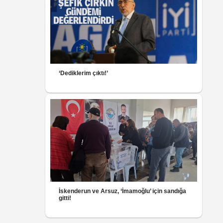
‘Dediklerim çıktı!’
İskenderun ve Arsuz, ‘İmamoğlu’ için sandığa
gitti!