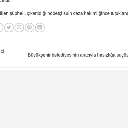
ındı.
 şüpheli, çıkarıldığı nöbetçi sulh ceza hakimliğince tutuklandı.​​​​​
çi
Büyükşehir belediyesinin aracıyla hırsızlığa suçü