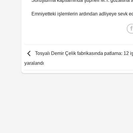
Soruşturma kapsamında şüpheli M.T. gözaltına al
Emniyetteki işlemlerin ardından adliyeye sevk edilen
Tosyalı Demir Çelik fabrikasında patlama: 12 iş
yaralandı