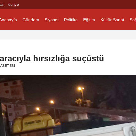
ka
Künye
Anasayfa
Gündem
Siyaset
Politika
Eğitim
Kültür Sanat
Sağ
aracıyla hırsızlığa suçüstü
AZETESI