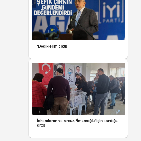
‘Dediklerim çıktı!’
İskenderun ve Arsuz, ‘İmamoğlu’ için sandığa
gitti!