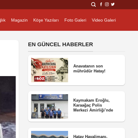
lık
Magazin
Köşe Yazıları
Foto Galeri
Video Galeri
EN GÜNCEL HABERLER
Anavatanın son
mührüdür Hatay!
Kaymakam Eroğlu,
Karaağaç Polis
Merkezi Amirliği’nde
Hatay Havalimanı,