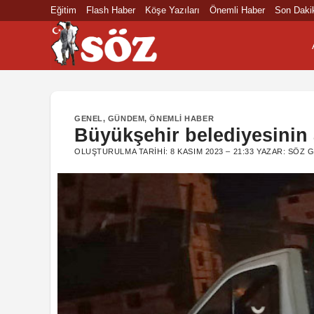
İçeriğe
Eğitim
Flash Haber
Köşe Yazıları
Önemli Haber
Son Daki
atla
GENEL
,
GÜNDEM
,
ÖNEMLI HABER
Büyükşehir belediyesinin 
OLUŞTURULMA TARIHI:
8 KASIM 2023 – 21:33
YAZAR:
SÖZ G