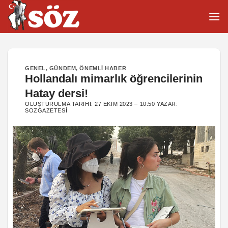
İçeriğe
atla
GENEL
,
GÜNDEM
,
ÖNEMLI HABER
Hollandalı mimarlık öğrencilerinin
Hatay dersi!
OLUŞTURULMA TARIHI:
27 EKIM 2023 – 10:50
YAZAR:
SOZGAZETESI