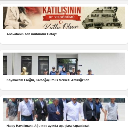
Anavatanın son mührüdür Hatay!
Kaymakam Eroğlu, Karaağaç Polis Merkezi Amirliği’nde
Hatay Havalimanı, Ağustos ayında uçuşlara kapatılacak