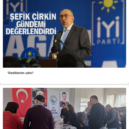
‘Dediklerim çıktı!’