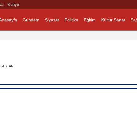
ka
Künye
Anasayfa
Gündem
Siyaset
Politika
Eğitim
Kültür Sanat
Sağ
S ASLAN