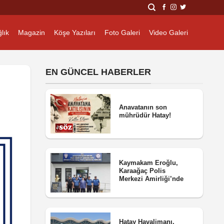
lık
Magazin
Köşe Yazıları
Foto Galeri
Video Galeri
EN GÜNCEL HABERLER
Anavatanın son
mührüdür Hatay!
Kaymakam Eroğlu,
Karaağaç Polis
Merkezi Amirliği’nde
Hatay Havalimanı,