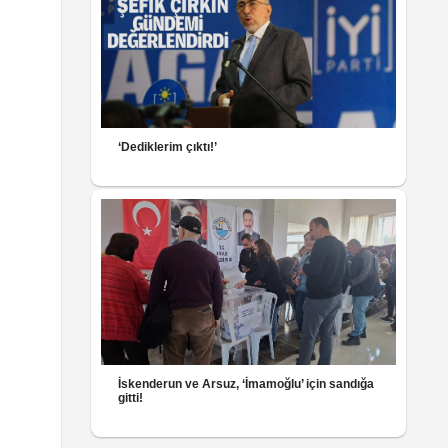
‘Dediklerim çıktı!’
İskenderun ve Arsuz, ‘İmamoğlu’ için sandığa
gitti!