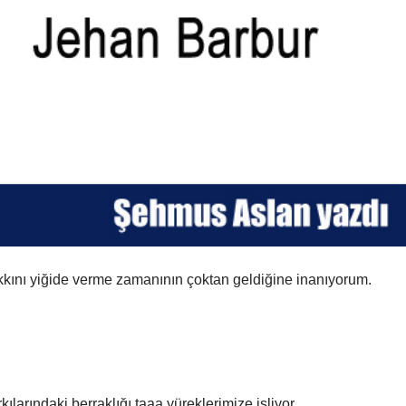
kkını yiğide verme zamanının çoktan geldiğine inanıyorum.
ılarındaki berraklığı taaa yüreklerimize işliyor.