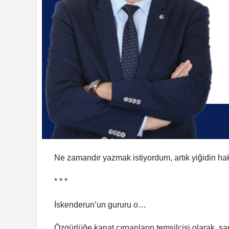
Ne zamandır yazmak istiyordum, artık yiğidin ha
* * *
İskenderun’un gururu o…
Özgürlüğe kanat çırpanların temsilcisi olarak, şark