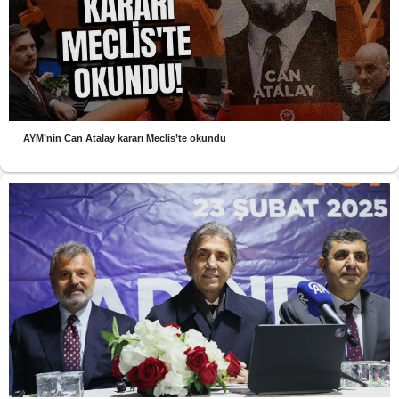
AYM’nin Can Atalay kararı Meclis’te okundu