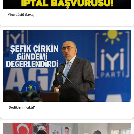
Yine Lütfü Savaş!
‘Dediklerim çıktı!’