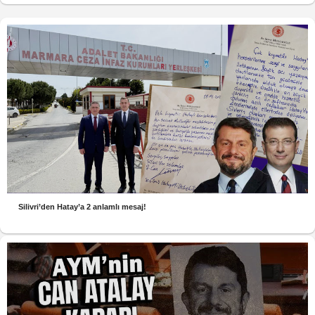
Silivri’den Hatay’a 2 anlamlı mesaj!