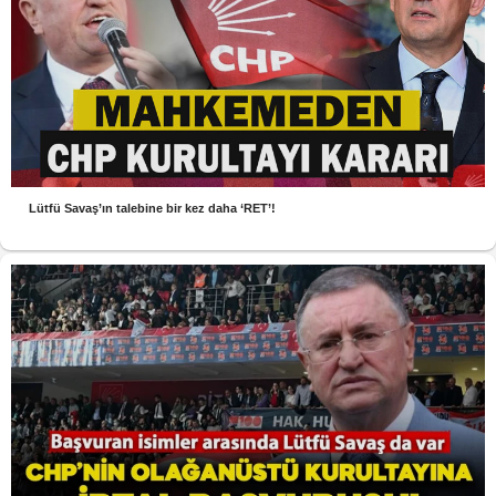
Lütfü Savaş’ın talebine bir kez daha ‘RET’!