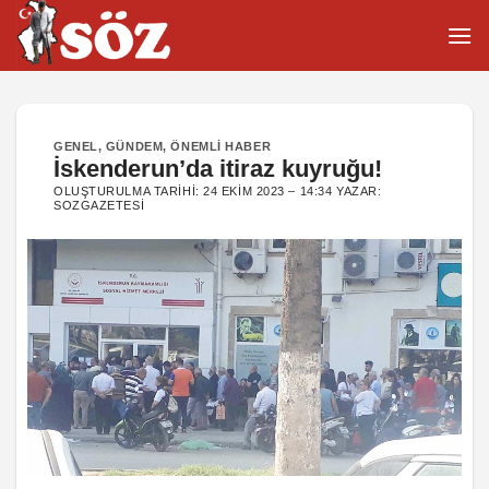
İçeriğe
atla
GENEL
,
GÜNDEM
,
ÖNEMLI HABER
İskenderun’da itiraz kuyruğu!
OLUŞTURULMA TARIHI:
24 EKIM 2023 – 14:34
YAZAR:
SOZGAZETESI