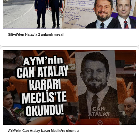
Silivri’den Hatay’a 2 anlamlı mesaj!
AYM’nin Can Atalay kararı Meclis’te okundu