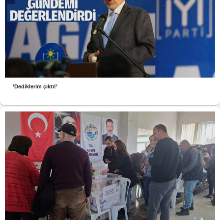
‘Dediklerim çıktı!’