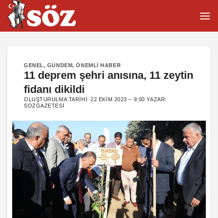
İçeriğe
atla
GENEL
,
GÜNDEM
,
ÖNEMLI HABER
11 deprem şehri anısına, 11 zeytin
fidanı dikildi
OLUŞTURULMA TARIHI:
22 EKIM 2023 – 9:00
YAZAR:
SOZGAZETESI