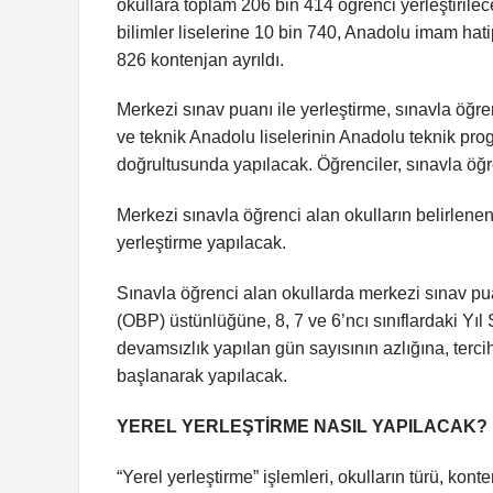
okullara toplam 206 bin 414 öğrenci yerleştirilec
bilimler liselerine 10 bin 740, Anadolu imam hati
826 kontenjan ayrıldı.
Merkezi sınav puanı ile yerleştirme, sınavla öğrenci
ve teknik Anadolu liselerinin Anadolu teknik pro
doğrultusunda yapılacak. Öğrenciler, sınavla öğr
Merkezi sınavla öğrenci alan okulların belirlen
yerleştirme yapılacak.
Sınavla öğrenci alan okullarda merkezi sınav puan
(OBP) üstünlüğüne, 8, 7 ve 6’ncı sınıflardaki Yı
devamsızlık yapılan gün sayısının azlığına, terc
başlanarak yapılacak.
YEREL YERLEŞTİRME NASIL YAPILACAK?
“Yerel yerleştirme” işlemleri, okulların türü, kon