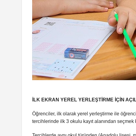
İLK EKRAN YEREL YERLEŞTİRME İÇİN AÇ
Öğrenciler, ilk olarak yerel yerleştirme ile öğren
tercihlerinde ilk 3 okulu kayıt alanından seçmek 
Tercihlerde aynı okul türünden (Anadolu lisesi, m