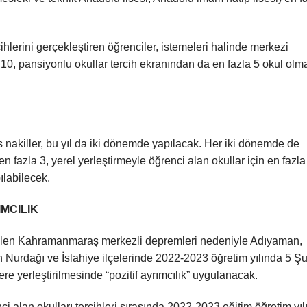
cihlerini gerçekleştiren öğrenciler, istemeleri halinde merkezi
 10, pansiyonlu okullar tercih ekranından da en fazla 5 okul olm
 nakiller, bu yıl da iki dönemde yapılacak. Her iki dönemde de
en fazla 3, yerel yerleştirmeyle öğrenci alan okullar için en fazla
ılabilecek.
MCILIK
en Kahramanmaraş merkezli depremleri nedeniyle Adıyaman,
Nurdağı ve İslahiye ilçelerinde 2022-2023 öğretim yılında 5 Ş
elere yerleştirilmesinde “pozitif ayrımcılık” uygulanacak.
nci alan okulları tercihleri sırasında 2022-2023 eğitim öğretim yıl