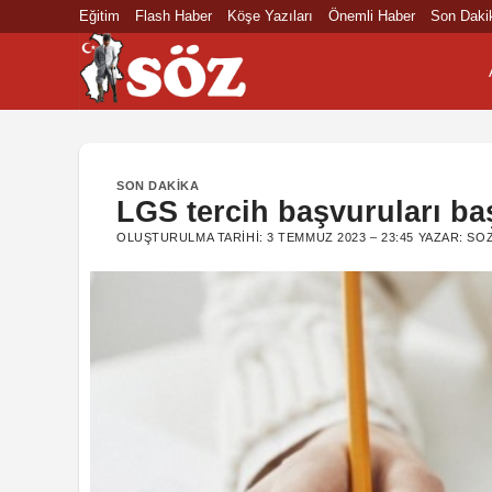
İçeriğe
Eğitim
Flash Haber
Köşe Yazıları
Önemli Haber
Son Daki
atla
SON DAKIKA
LGS tercih başvuruları ba
OLUŞTURULMA TARIHI:
3 TEMMUZ 2023 – 23:45
YAZAR:
SO