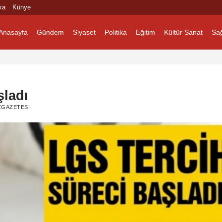
ka
Künye
Anasayfa
Gündem
Siyaset
Politika
Eğitim
Kültür Sanat
Sağ
şladı
ZGAZETESI