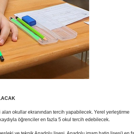
ILACAK
ci alan okullar ekranından tercih yapabilecek. Yerel yerleştirme
kaydıyla öğrenciler en fazla 5 okul tercih edebilecek.
esleki ve teknik Anadolu lisesi, Anadolu imam hatip lisesi) en f