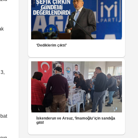
ak
‘Dediklerim çıktı!’
 3,
ubat
İskenderun ve Arsuz, ‘İmamoğlu’ için sandığa
gitti!
ının