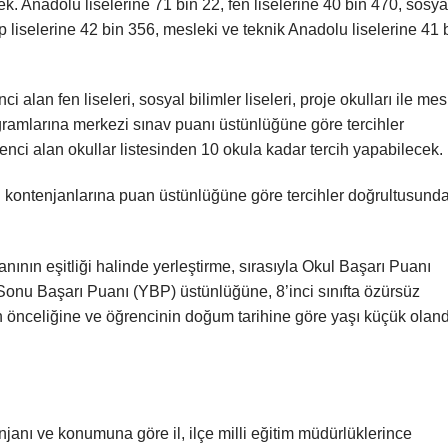
ek. Anadolu liselerine 71 bin 22, fen liselerine 40 bin 470, sosya
p liselerine 42 bin 356, mesleki ve teknik Anadolu liselerine 41 
 alan fen liseleri, sosyal bilimler liseleri, proje okulları ile mes
gramlarına merkezi sınav puanı üstünlüğüne göre tercihler
enci alan okullar listesinden 10 okula kadar tercih yapabilecek.
en kontenjanlarına puan üstünlüğüne göre tercihler doğrultusund
ının eşitliği halinde yerleştirme, sırasıyla Okul Başarı Puanı
l Sonu Başarı Puanı (YBP) üstünlüğüne, 8’inci sınıfta özürsüz
ih önceliğine ve öğrencinin doğum tarihine göre yaşı küçük olan
tenjanı ve konumuna göre il, ilçe milli eğitim müdürlüklerince