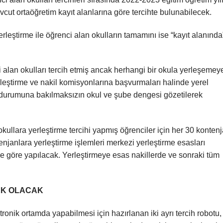
cut ortaöğretim kayıt alanlarına göre tercihte bulunabilecek.
yerleştirme ile öğrenci alan okulların tamamını ise “kayıt alanında
i alan okulları tercih etmiş ancak herhangi bir okula yerleşemey
erleştirme ve nakil komisyonlarına başvurmaları halinde yerel
n durumuna bakılmaksızın okul ve şube dengesi gözetilerek
ullara yerleştirme tercihi yapmış öğrenciler için her 30 konten
enjanlara yerleştirme işlemleri merkezi yerleştirme esasları
e göre yapılacak. Yerleştirmeye esas nakillerde ve sonraki tüm
.
EK OLACAK
tronik ortamda yapabilmesi için hazırlanan iki ayrı tercih robotu,