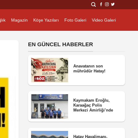
lık
Magazin
Köşe Yazıları
Foto Galeri
Video Galeri
EN GÜNCEL HABERLER
Anavatanın son
mührüdür Hatay!
Kaymakam Eroğlu,
Karaağaç Polis
Merkezi Amirliği’nde
Hatay Havalimanı,