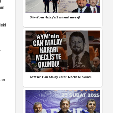
l
bin
Silivri’den Hatay’a 2 anlamlı mesaj!
leki
a
AYM’nin Can Atalay kararı Meclis’te okundu
dan