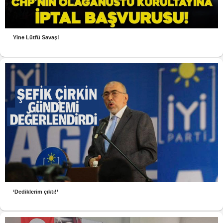
Yine Lütfü Savaş!
‘Dediklerim çıktı!’