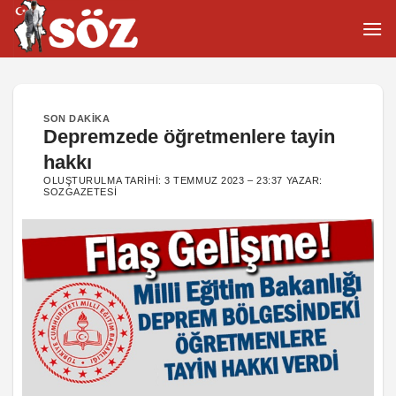
İçeriğe
atla
SON DAKIKA
Depremzede öğretmenlere tayin
hakkı
OLUŞTURULMA TARIHI:
3 TEMMUZ 2023 – 23:37
YAZAR:
SOZGAZETESI