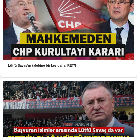
Lütfü Savaş’ın talebine bir kez daha ‘RET’!