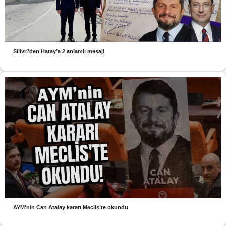
Silivri’den Hatay’a 2 anlamlı mesaj!
AYM’nin Can Atalay kararı Meclis’te okundu