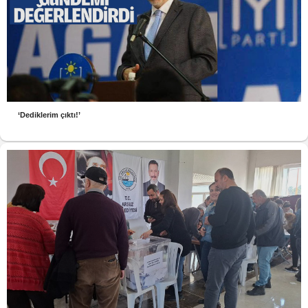
‘Dediklerim çıktı!’