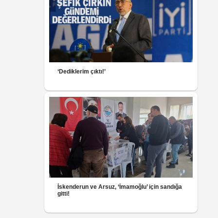
‘Dediklerim çıktı!’
İskenderun ve Arsuz, ‘İmamoğlu’ için sandığa
gitti!