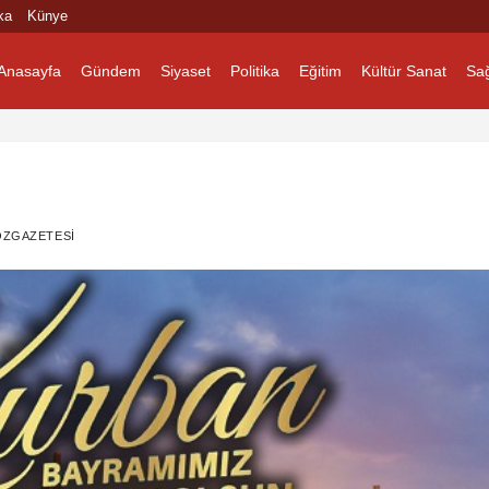
ka
Künye
Anasayfa
Gündem
Siyaset
Politika
Eğitim
Kültür Sanat
Sağ
OZGAZETESI