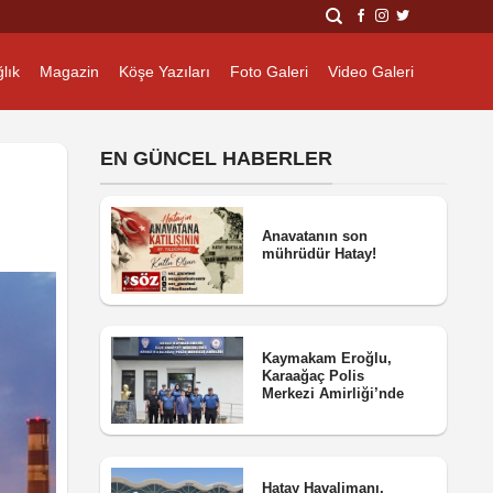
lık
Magazin
Köşe Yazıları
Foto Galeri
Video Galeri
EN GÜNCEL HABERLER
Anavatanın son
mührüdür Hatay!
Kaymakam Eroğlu,
Karaağaç Polis
Merkezi Amirliği’nde
Hatay Havalimanı,