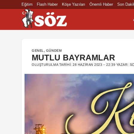
İçeriğe
Eğitim
Flash Haber
Köşe Yazıları
Önemli Haber
Son Daki
atla
GENEL
,
GÜNDEM
MUTLU BAYRAMLAR
OLUŞTURULMA TARIHI:
28 HAZIRAN 2023 – 22:39
YAZAR:
S