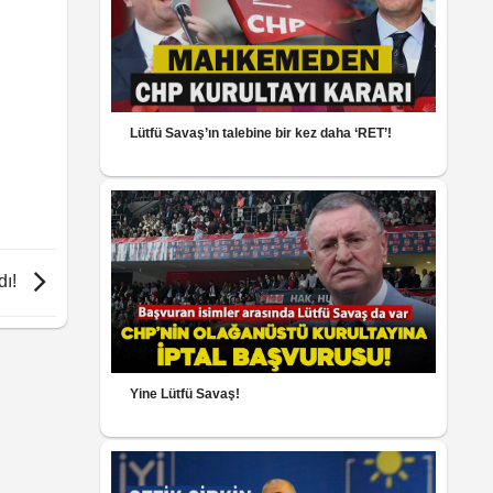
Lütfü Savaş’ın talebine bir kez daha ‘RET’!
dı!
Yine Lütfü Savaş!