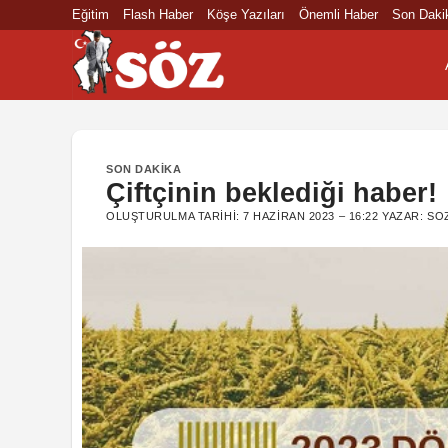
İçeriğe
Eğitim
Flash Haber
Köşe Yazıları
Önemli Haber
Son Daki
atla
SON DAKIKA
Çiftçinin beklediği haber!
OLUŞTURULMA TARIHI:
7 HAZIRAN 2023 – 16:22
YAZAR:
SO