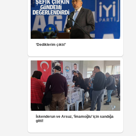
‘Dediklerim çıktı!’
İskenderun ve Arsuz, ‘İmamoğlu’ için sandığa
gitti!