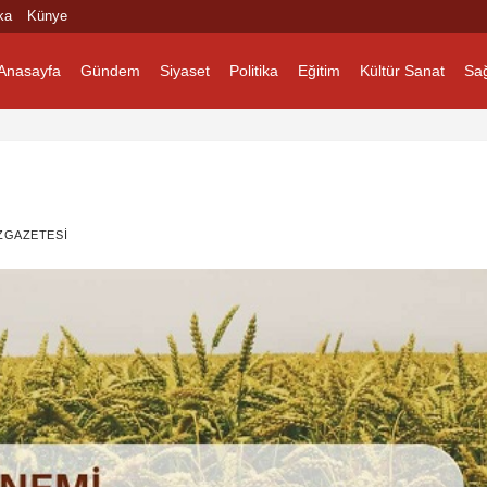
ka
Künye
Anasayfa
Gündem
Siyaset
Politika
Eğitim
Kültür Sanat
Sağ
ZGAZETESI