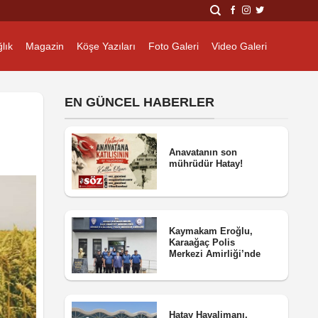
lık
Magazin
Köşe Yazıları
Foto Galeri
Video Galeri
EN GÜNCEL HABERLER
Anavatanın son
mührüdür Hatay!
Kaymakam Eroğlu,
Karaağaç Polis
Merkezi Amirliği’nde
Hatay Havalimanı,