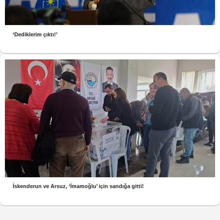
‘Dediklerim çıktı!’
İskenderun ve Arsuz, ‘İmamoğlu’ için sandığa gitti!