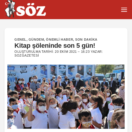
İçeriğe
atla
GENEL
,
GÜNDEM
,
ÖNEMLI HABER
,
SON DAKIKA
Kitap şöleninde son 5 gün!
OLUŞTURULMA TARIHI:
20 EKIM 2021 – 16:23
YAZAR:
SOZGAZETESI