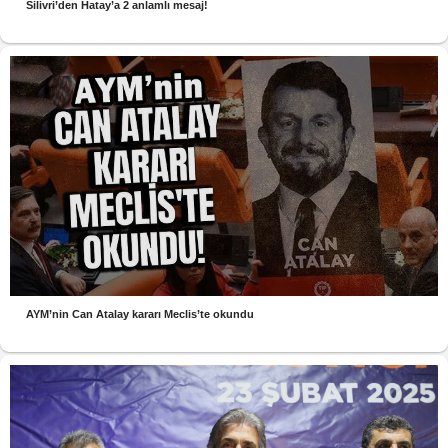
Silivri’den Hatay’a 2 anlamlı mesaj!
AYM’nin Can Atalay kararı Meclis’te okundu