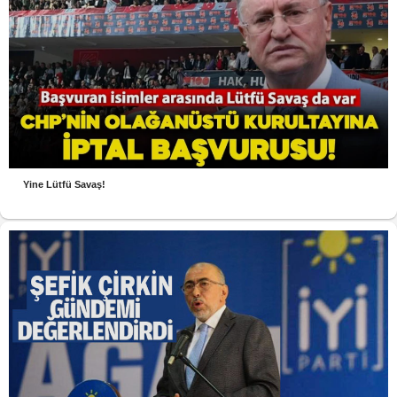
Yine Lütfü Savaş!