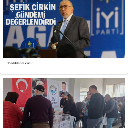
‘Dediklerim çıktı!’