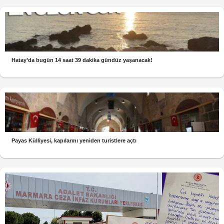
Hatay’da bugün 14 saat 39 dakika gündüz yaşanacak!
Payas Külliyesi, kapılarını yeniden turistlere açtı