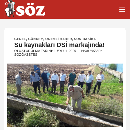
İçeriğe
atla
GENEL
,
GÜNDEM
,
ÖNEMLI HABER
,
SON DAKIKA
Su kaynakları DSİ markajında!
OLUŞTURULMA TARIHI:
1 EYLÜL 2020 – 14:39
YAZAR:
SOZGAZETESI