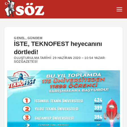
İçeriğe
atla
GENEL
,
GÜNDEM
İSTE, TEKNOFEST heyecanını
dörtledi!
OLUŞTURULMA TARIHI:
29 HAZIRAN 2020 – 10:54
YAZAR:
SOZGAZETESI