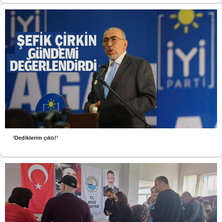
‘Dediklerim çıktı!’