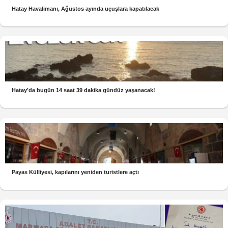
Hatay Havalimanı, Ağustos ayında uçuşlara kapatılacak
Hatay’da bugün 14 saat 39 dakika gündüz yaşanacak!
Payas Külliyesi, kapılarını yeniden turistlere açtı