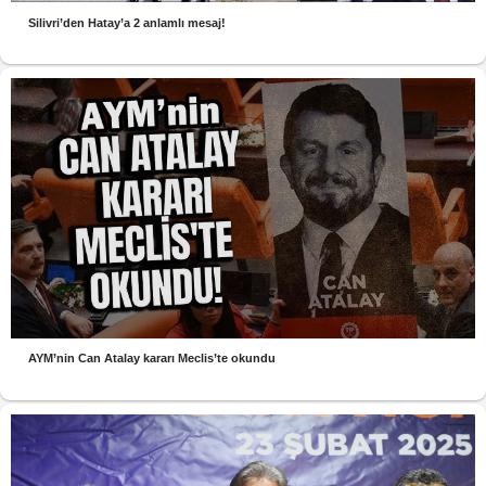
Silivri’den Hatay’a 2 anlamlı mesaj!
AYM’nin Can Atalay kararı Meclis’te okundu