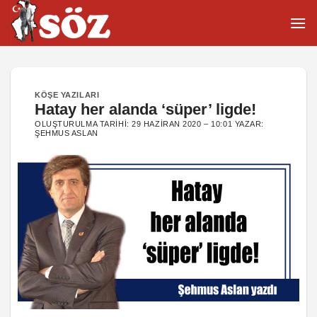
İçeriğe
atla
KÖŞE YAZILARI
Hatay her alanda ‘süper’ ligde!
OLUŞTURULMA TARIHI:
29 HAZIRAN 2020 – 10:01
YAZAR:
ŞEHMUS ASLAN