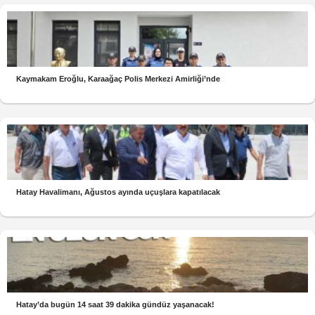
Kaymakam Eroğlu, Karaağaç Polis Merkezi Amirliği’nde
Hatay Havalimanı, Ağustos ayında uçuşlara kapatılacak
Hatay’da bugün 14 saat 39 dakika gündüz yaşanacak!