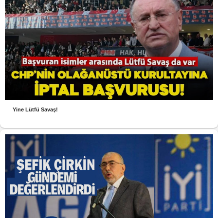
Yine Lütfü Savaş!