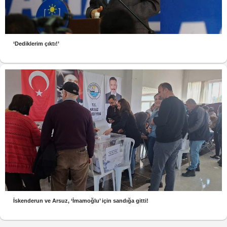
‘Dediklerim çıktı!’
İskenderun ve Arsuz, ‘İmamoğlu’ için sandığa gitti!