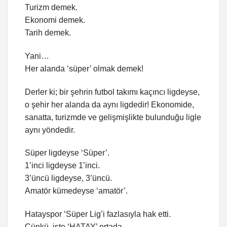
Turizm demek.
Ekonomi demek.
Tarih demek.
Yani…
Her alanda ‘süper’ olmak demek!
Derler ki; bir şehrin futbol takımı kaçıncı ligdeyse,
o şehir her alanda da aynı ligdedir! Ekonomide,
sanatta, turizmde ve gelişmişlikte bulunduğu ligle
aynı yöndedir.
Süper ligdeyse ‘Süper’.
1’inci ligdeyse 1’inci.
3’üncü ligdeyse, 3’üncü.
Amatör kümedeyse ‘amatör’.
Hatayspor ‘Süper Lig’i fazlasıyla hak etti.
Çünkü, işte ‘HATAY’ ortada.