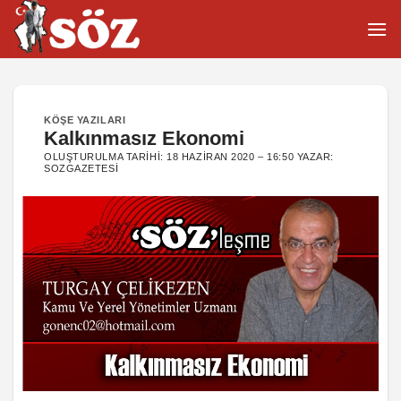
İçeriğe
atla
KÖŞE YAZILARI
Kalkınmasız Ekonomi
OLUŞTURULMA TARIHI:
18 HAZIRAN 2020 – 16:50
YAZAR:
SOZGAZETESI