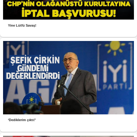
Yine Lütfü Savaş!
‘Dediklerim çıktı!’