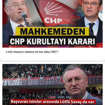
Lütfü Savaş’ın talebine bir kez daha ‘RET’!