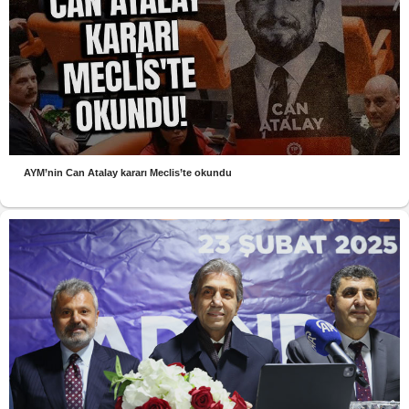
AYM’nin Can Atalay kararı Meclis’te okundu