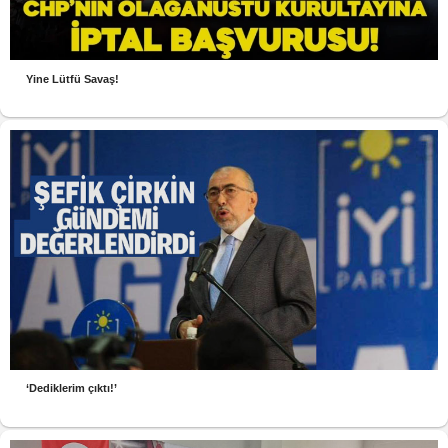
Yine Lütfü Savaş!
‘Dediklerim çıktı!’