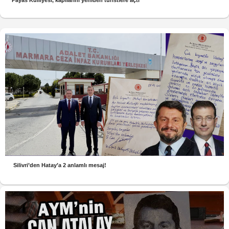
Payas Külliyesi, kapılarını yeniden turistlere açtı
Silivri’den Hatay’a 2 anlamlı mesaj!