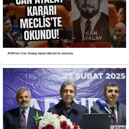
AYM’nin Can Atalay kararı Meclis’te okundu