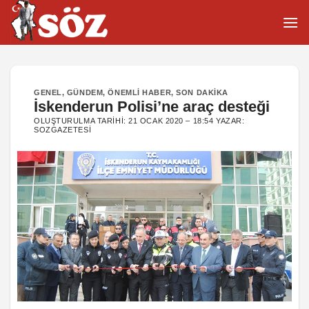
İçeriğe
atla
GENEL
,
GÜNDEM
,
ÖNEMLI HABER
,
SON DAKIKA
İskenderun Polisi’ne araç desteği
OLUŞTURULMA TARIHI:
21 OCAK 2020 – 18:54
YAZAR:
SOZGAZETESI