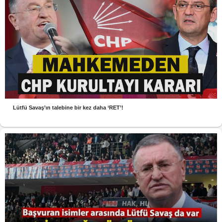
Lütfü Savaş’ın talebine bir kez daha ‘RET’!