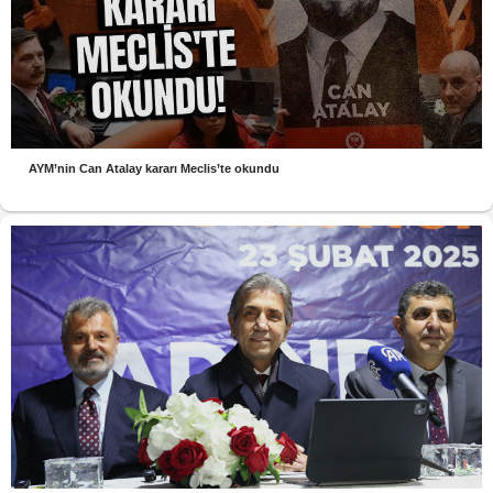
AYM’nin Can Atalay kararı Meclis’te okundu