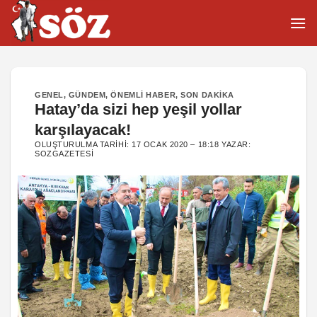
İçeriğe
atla
GENEL
,
GÜNDEM
,
ÖNEMLI HABER
,
SON DAKIKA
Hatay’da sizi hep yeşil yollar
karşılayacak!
OLUŞTURULMA TARIHI:
17 OCAK 2020 – 18:18
YAZAR:
SOZGAZETESI