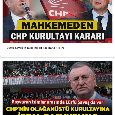
Lütfü Savaş’ın talebine bir kez daha ‘RET’!