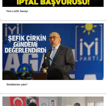
Yine Lütfü Savaş!
‘Dediklerim çıktı!’