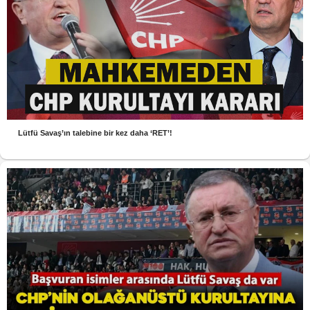
Lütfü Savaş’ın talebine bir kez daha ‘RET’!