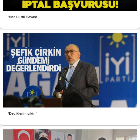
Yine Lütfü Savaş!
‘Dediklerim çıktı!’