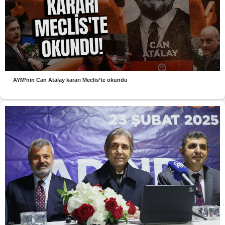
AYM’nin Can Atalay kararı Meclis’te okundu