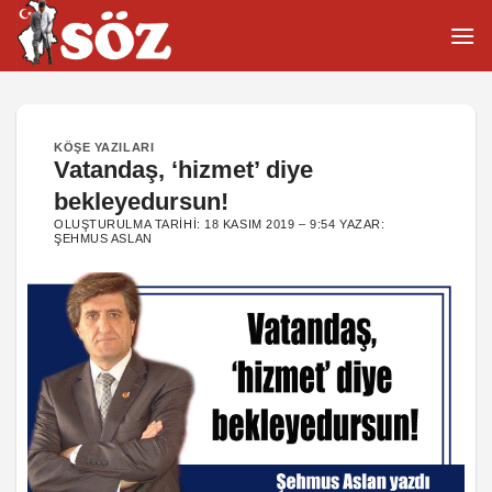
İçeriğe
atla
KÖŞE YAZILARI
Vatandaş, ‘hizmet’ diye
bekleyedursun!
OLUŞTURULMA TARIHI:
18 KASIM 2019 – 9:54
YAZAR:
ŞEHMUS ASLAN