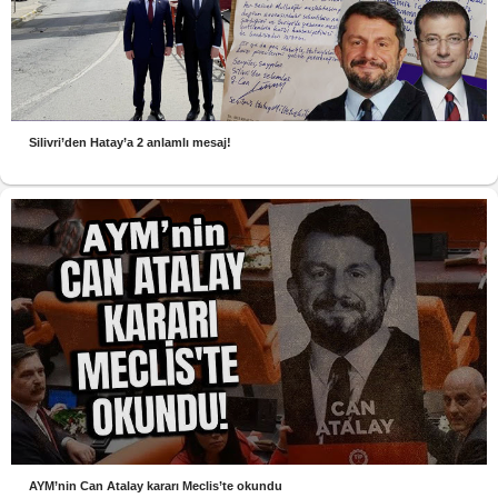
Silivri’den Hatay’a 2 anlamlı mesaj!
AYM’nin Can Atalay kararı Meclis’te okundu