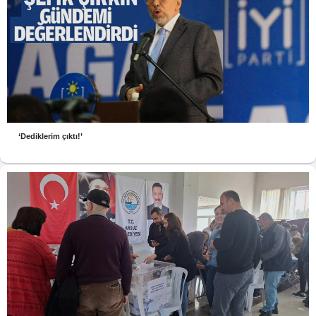
‘Dediklerim çıktı!’