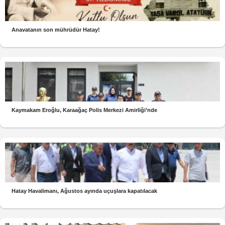
Anavatanın son mührüdür Hatay!
Kaymakam Eroğlu, Karaağaç Polis Merkezi Amirliği’nde
Hatay Havalimanı, Ağustos ayında uçuşlara kapatılacak