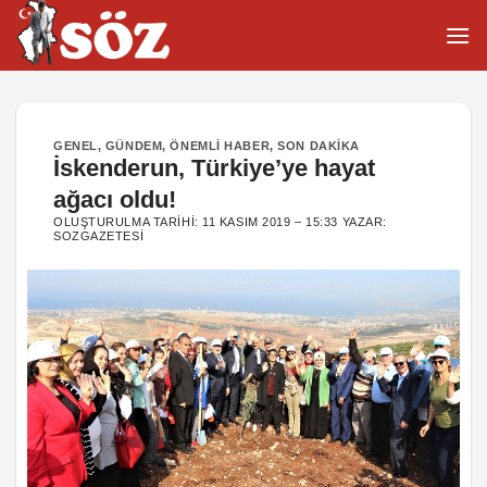
İçeriğe
atla
GENEL
,
GÜNDEM
,
ÖNEMLI HABER
,
SON DAKIKA
İskenderun, Türkiye’ye hayat
ağacı oldu!
OLUŞTURULMA TARIHI:
11 KASIM 2019 – 15:33
YAZAR:
SOZGAZETESI