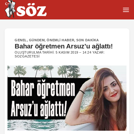
İçeriğe
atla
GENEL
,
GÜNDEM
,
ÖNEMLI HABER
,
SON DAKIKA
Bahar öğretmen Arsuz’u ağlattı!
OLUŞTURULMA TARIHI:
5 KASIM 2019 – 14:24
YAZAR:
SOZGAZETESI