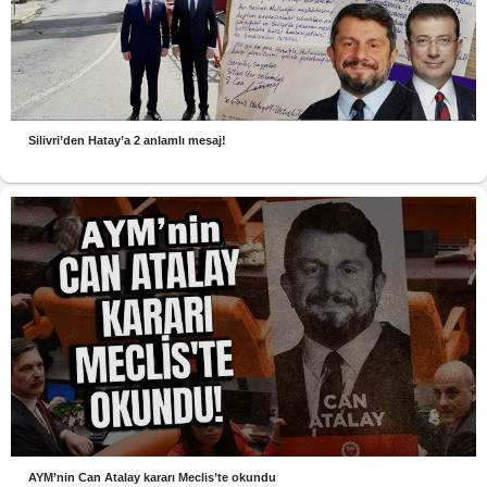
Silivri’den Hatay’a 2 anlamlı mesaj!
AYM’nin Can Atalay kararı Meclis’te okundu