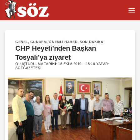
İçeriğe
atla
GENEL
,
GÜNDEM
,
ÖNEMLI HABER
,
SON DAKIKA
CHP Heyeti’nden Başkan
Tosyalı’ya ziyaret
OLUŞTURULMA TARIHI:
15 EKIM 2019 – 15:19
YAZAR:
SOZGAZETESI