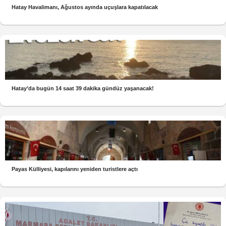
Hatay Havalimanı, Ağustos ayında uçuşlara kapatılacak
Hatay’da bugün 14 saat 39 dakika gündüz yaşanacak!
Payas Külliyesi, kapılarını yeniden turistlere açtı