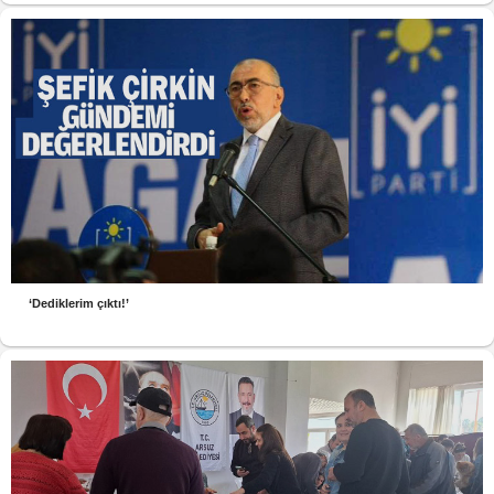
‘Dediklerim çıktı!’