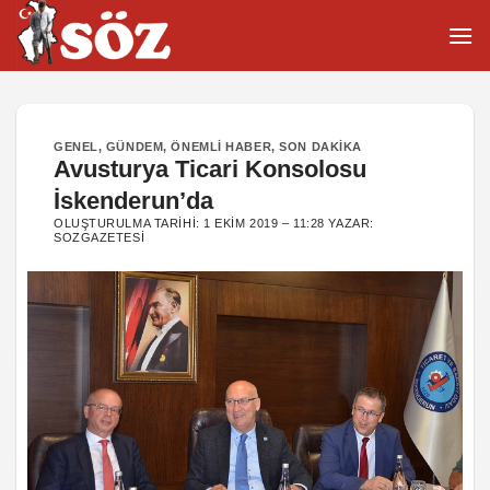
İçeriğe
atla
GENEL
,
GÜNDEM
,
ÖNEMLI HABER
,
SON DAKIKA
Avusturya Ticari Konsolosu
İskenderun’da
OLUŞTURULMA TARIHI:
1 EKIM 2019 – 11:28
YAZAR:
SOZGAZETESI