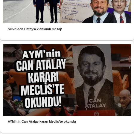
Silivri’den Hatay’a 2 anlamlı mesaj!
AYM’nin Can Atalay kararı Meclis’te okundu