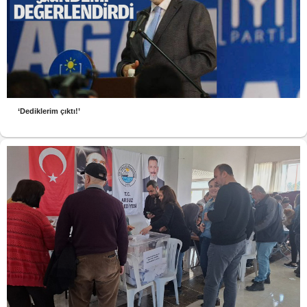
‘Dediklerim çıktı!’