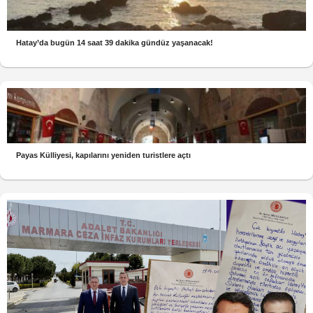
Hatay’da bugün 14 saat 39 dakika gündüz yaşanacak!
Payas Külliyesi, kapılarını yeniden turistlere açtı