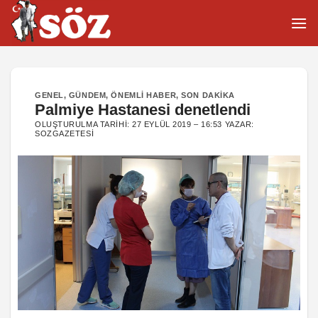
İçeriğe
atla
GENEL
,
GÜNDEM
,
ÖNEMLI HABER
,
SON DAKIKA
Palmiye Hastanesi denetlendi
OLUŞTURULMA TARIHI:
27 EYLÜL 2019 – 16:53
YAZAR:
SOZGAZETESI