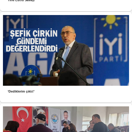
Yine Lütfü Savaş!
‘Dediklerim çıktı!’