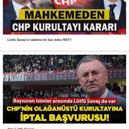
Lütfü Savaş’ın talebine bir kez daha ‘RET’!