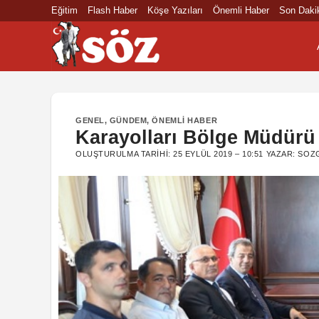
İçeriğe
Eğitim
Flash Haber
Köşe Yazıları
Önemli Haber
Son Daki
atla
GENEL
,
GÜNDEM
,
ÖNEMLI HABER
Karayolları Bölge Müdürü 
OLUŞTURULMA TARIHI:
25 EYLÜL 2019 – 10:51
YAZAR:
SOZ