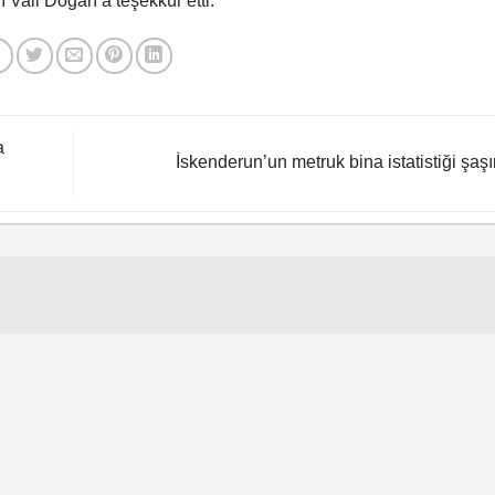
Vali Doğan’a teşekkür etti.
a
İskenderun’un metruk bina istatistiği şaşır