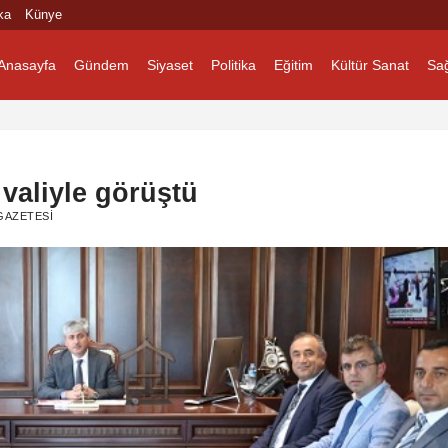
ka
Künye
Anasayfa
Gündem
Siyaset
Politika
Eğitim
Kültür Sanat
Sağ
valiyle görüştü
GAZETESI