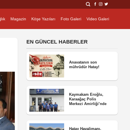
lık
Magazin
Köşe Yazıları
Foto Galeri
Video Galeri
EN GÜNCEL HABERLER
Anavatanın son
mührüdür Hatay!
Kaymakam Eroğlu,
Karaağaç Polis
Merkezi Amirliği’nde
Hatay Havalimanı,