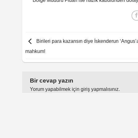
Bölge Müdürü Fidan ise nazik kabulünden dolayı 
Birileri para kazansın diye İskenderun ‘Angus’
mahkum!
Bir cevap yazın
Yorum yapabilmek için
giriş yapmalısınız
.