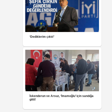
‘Dediklerim çıktı!’
İskenderun ve Arsuz, ‘İmamoğlu’ için sandığa
gitti!