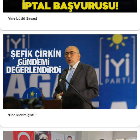
Yine Lütfü Savaş!
‘Dediklerim çıktı!’