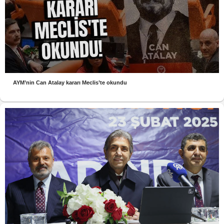
AYM’nin Can Atalay kararı Meclis’te okundu