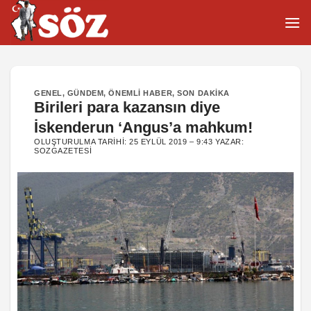
İçeriğe
atla
GENEL
,
GÜNDEM
,
ÖNEMLI HABER
,
SON DAKIKA
Birileri para kazansın diye
İskenderun ‘Angus’a mahkum!
OLUŞTURULMA TARIHI:
25 EYLÜL 2019 – 9:43
YAZAR:
SOZGAZETESI