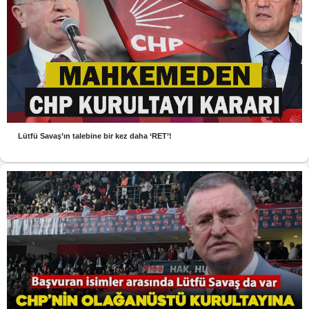
Lütfü Savaş’ın talebine bir kez daha ‘RET’!