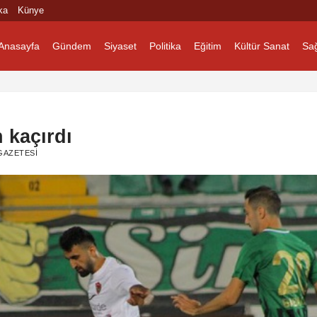
ka
Künye
Anasayfa
Gündem
Siyaset
Politika
Eğitim
Kültür Sanat
Sağ
n kaçırdı
GAZETESI