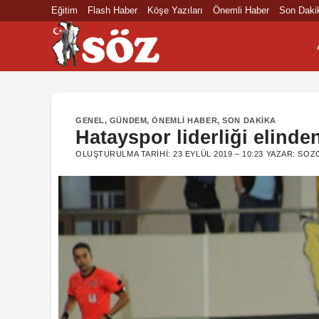
İçeriğe
Eğitim
Flash Haber
Köşe Yazıları
Önemli Haber
Son Daki
atla
GENEL
,
GÜNDEM
,
ÖNEMLI HABER
,
SON DAKIKA
Hatayspor liderliği elinde
OLUŞTURULMA TARIHI:
23 EYLÜL 2019 – 10:23
YAZAR:
SOZ