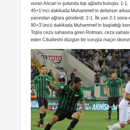
vuran Alican’ın şutunda top ağlarla buluştu: 1-1.
45+1’inci dakikada Muhammet’in defansın arkası
yanından ağlara gönderdi: 2-1. İlk yarı 2-1 sona e
90+3’üncü dakikada Muhammet’in başlattığı kont
Topla ceza sahasına giren Rotman, ceza sahası i
eden Cikalleshi düzgün bir vuruşla maçın skorunu 