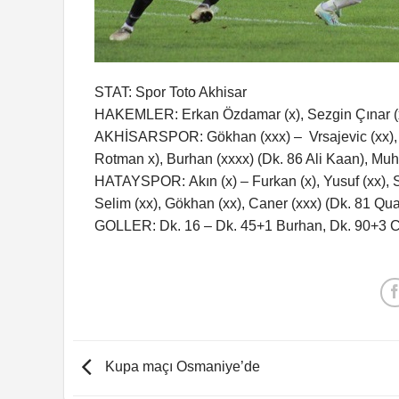
STAT: Spor Toto Akhisar
HAKEMLER: Erkan Özdamar (x), Sezgin Çınar (x)
AKHİSARSPOR: Gökhan (xxx) – Vrsajevic (xx), Coc
Rotman x), Burhan (xxxx) (Dk. 86 Ali Kaan), Muh
HATAYSPOR: Akın (x) – Furkan (x), Yusuf (xx), Sa
Selim (xx), Gökhan (xx), Caner (xxx) (Dk. 81 Qual
GOLLER: Dk. 16 – Dk. 45+1 Burhan, Dk. 90+3 Cik
Kupa maçı Osmaniye’de