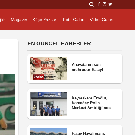
lık
Magazin
Köşe Yazıları
Foto Galeri
Video Galeri
EN GÜNCEL HABERLER
Anavatanın son
mührüdür Hatay!
Kaymakam Eroğlu,
Karaağaç Polis
Merkezi Amirliği’nde
Hatay Havalimanı,