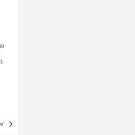
60
)
),
ar’