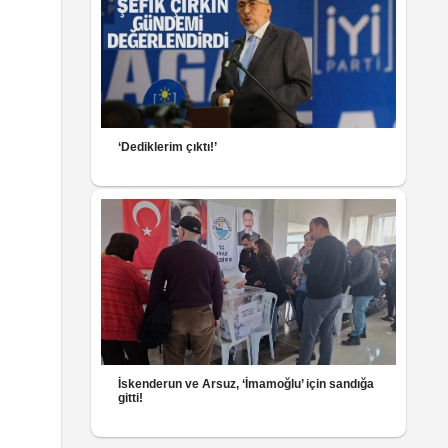
l
‘Dediklerim çıktı!’
İskenderun ve Arsuz, ‘İmamoğlu’ için sandığa
gitti!