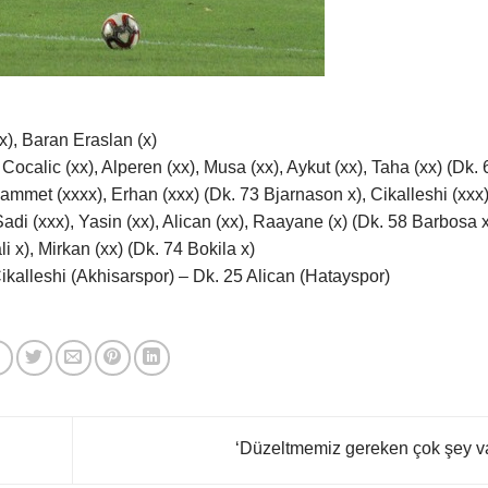
, Baran Eraslan (x)
alic (xx), Alperen (xx), Musa (xx), Aykut (xx), Taha (xx) (Dk. 
ammet (xxxx), Erhan (xxx) (Dk. 73 Bjarnason x), Cikalleshi (xxx
di (xxx), Yasin (xx), Alican (xx), Raayane (x) (Dk. 58 Barbosa x
i x), Mirkan (xx) (Dk. 74 Bokila x)
alleshi (Akhisarspor) – Dk. 25 Alican (Hatayspor)
‘Düzeltmemiz gereken çok şey v