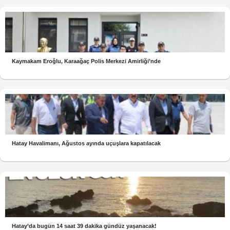
Kaymakam Eroğlu, Karaağaç Polis Merkezi Amirliği’nde
Hatay Havalimanı, Ağustos ayında uçuşlara kapatılacak
Hatay’da bugün 14 saat 39 dakika gündüz yaşanacak!