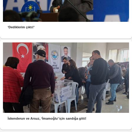
‘Dediklerim çıktı!’
İskenderun ve Arsuz, ‘İmamoğlu’ için sandığa gitti!