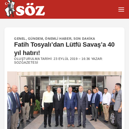
İçeriğe
atla
GENEL
,
GÜNDEM
,
ÖNEMLI HABER
,
SON DAKIKA
Fatih Tosyalı’dan Lütfü Savaş’a 40
yıl hatırı!
OLUŞTURULMA TARIHI:
23 EYLÜL 2019 – 16:36
YAZAR:
SOZGAZETESI