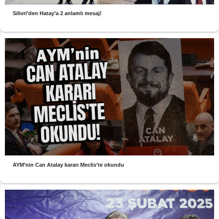
Silivri’den Hatay’a 2 anlamlı mesaj!
AYM’nin Can Atalay kararı Meclis’te okundu