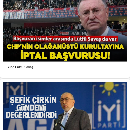
Yine Lütfü Savaş!