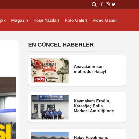
lık
Magazin
Köşe Yazıları
Foto Galeri
Video Galeri
EN GÜNCEL HABERLER
Anavatanın son
mührüdür Hatay!
Kaymakam Eroğlu,
Karaağaç Polis
Merkezi Amirliği’nde
Hatay Havalimanı,