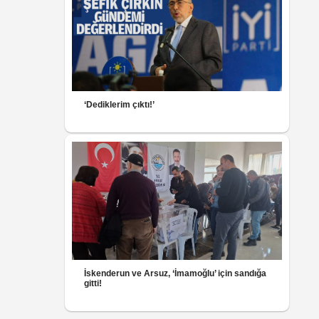
‘Dediklerim çıktı!’
İskenderun ve Arsuz, ‘İmamoğlu’ için sandığa
gitti!