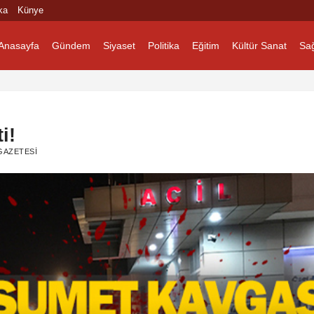
ka
Künye
Anasayfa
Gündem
Siyaset
Politika
Eğitim
Kültür Sanat
Sağ
i!
GAZETESI