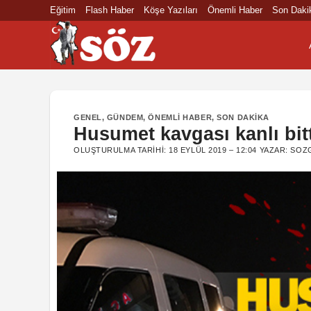
İçeriğe
Eğitim
Flash Haber
Köşe Yazıları
Önemli Haber
Son Daki
atla
GENEL
,
GÜNDEM
,
ÖNEMLI HABER
,
SON DAKIKA
Husumet kavgası kanlı bitt
OLUŞTURULMA TARIHI:
18 EYLÜL 2019 – 12:04
YAZAR:
SOZ