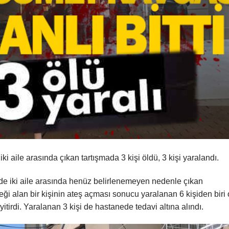
i aile arasında çıkan tartışmada 3 kişi öldü, 3 kişi yaralandı.
nde iki aile arasında henüz belirlenemeyen nedenle çıkan
i alan bir kişinin ateş açması sonucu yaralanan 6 kişiden biri 
yitirdi. Yaralanan 3 kişi de hastanede tedavi altına alındı.