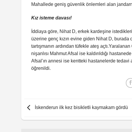
Mahallede geniş güvenlik önlemleri alan jandarma f
Kız isteme davası!
İddiaya göre, Nihat D, erkek kardeşine istedikle
üzerine genç kızın evine giden Nihat D, burada d
tartışmanın ardından tüfekle ateş açtı.Yaralana
nişanlısı Mahmut Afsal ise kaldırıldığı hastaned
Afsal’ın annesi ise kentteki hastanelerde tedavi al
öğrenildi.
İskenderun ilk kez bisikletli kaymakam gördü