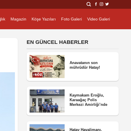
lık
Magazin
Köşe Yazıları
Foto Galeri
Video Galeri
EN GÜNCEL HABERLER
Anavatanın son
mührüdür Hatay!
Kaymakam Eroğlu,
Karaağaç Polis
Merkezi Amirliği’nde
Hatay Havalimanı,