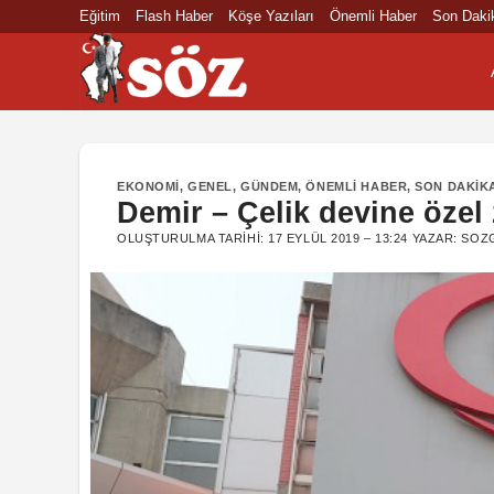
İçeriğe
Eğitim
Flash Haber
Köşe Yazıları
Önemli Haber
Son Daki
atla
EKONOMI
,
GENEL
,
GÜNDEM
,
ÖNEMLI HABER
,
SON DAKIK
Demir – Çelik devine özel 
OLUŞTURULMA TARIHI:
17 EYLÜL 2019 – 13:24
YAZAR:
SOZ