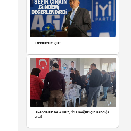
‘Dediklerim çıktı!’
İskenderun ve Arsuz, ‘İmamoğlu’ için sandığa
gitti!