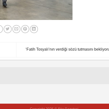
‘Fatih Tosyalı’nın verdiği sözü tutmasını bekliyor
Copyright 2026 © Söz Gazetesi.