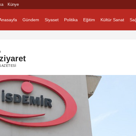
ka
Künye
Anasayfa
Gündem
Siyaset
Politika
Eğitim
Kültür Sanat
Sağ
A
ziyaret
GAZETESI