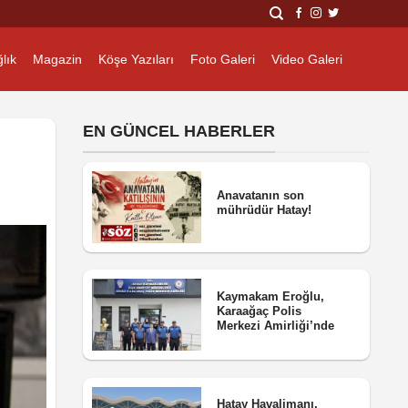
lık
Magazin
Köşe Yazıları
Foto Galeri
Video Galeri
EN GÜNCEL HABERLER
Anavatanın son
mührüdür Hatay!
Kaymakam Eroğlu,
Karaağaç Polis
Merkezi Amirliği’nde
Hatay Havalimanı,