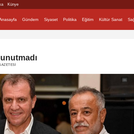
ka
Künye
Anasayfa
Gündem
Siyaset
Politika
Eğitim
Kültür Sanat
Sağ
’i unutmadı
GAZETESI