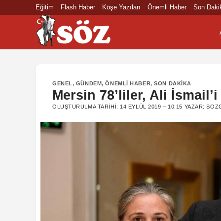
İçeriğe
Eğitim
Flash Haber
Köşe Yazıları
Önemli Haber
Son Daki
atla
GENEL
,
GÜNDEM
,
ÖNEMLI HABER
,
SON DAKIKA
Mersin 78’liler, Ali İsmail
OLUŞTURULMA TARIHI:
14 EYLÜL 2019 – 10:15
YAZAR:
SOZ