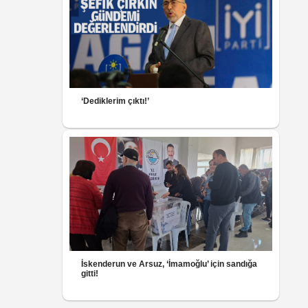
‘Dediklerim çıktı!’
İskenderun ve Arsuz, ‘İmamoğlu’ için sandığa
gitti!