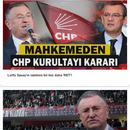
Lütfü Savaş’ın talebine bir kez daha ‘RET’!