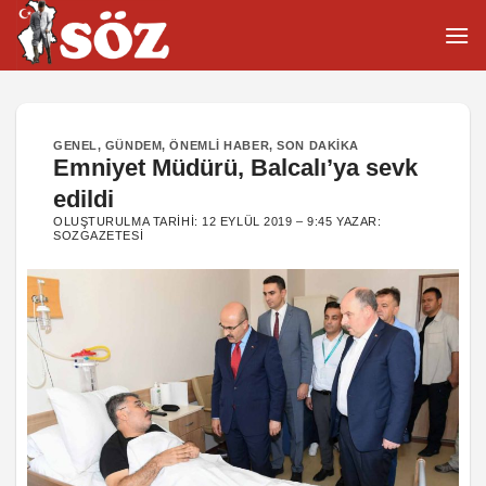
İçeriğe
atla
GENEL
,
GÜNDEM
,
ÖNEMLI HABER
,
SON DAKIKA
Emniyet Müdürü, Balcalı’ya sevk
edildi
OLUŞTURULMA TARIHI:
12 EYLÜL 2019 – 9:45
YAZAR:
SOZGAZETESI