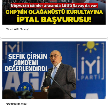
Yine Lütfü Savaş!
‘Dediklerim çıktı!’