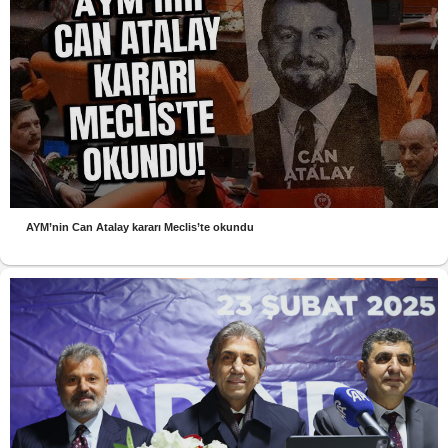
AYM’nin Can Atalay kararı Meclis’te okundu