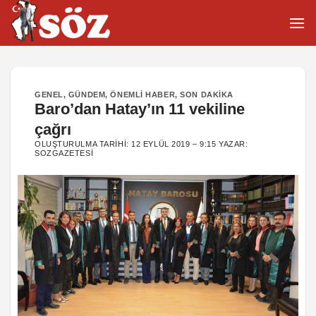
İçeriğe
atla
GENEL
,
GÜNDEM
,
ÖNEMLI HABER
,
SON DAKIKA
Baro’dan Hatay’ın 11 vekiline
çağrı
OLUŞTURULMA TARIHI:
12 EYLÜL 2019 – 9:15
YAZAR:
SOZGAZETESI