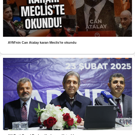
AYM’nin Can Atalay kararı Meclis’te okundu