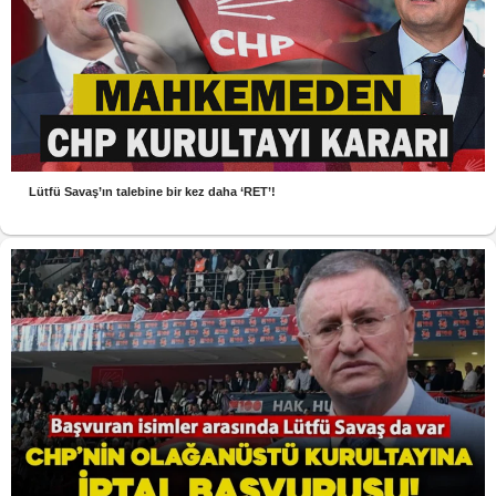
Lütfü Savaş’ın talebine bir kez daha ‘RET’!