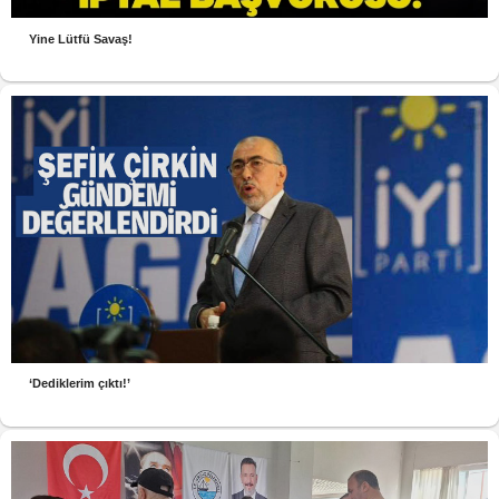
Yine Lütfü Savaş!
‘Dediklerim çıktı!’