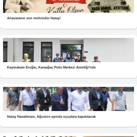
Anavatanın son mührüdür Hatay!
Kaymakam Eroğlu, Karaağaç Polis Merkezi Amirliği’nde
Hatay Havalimanı, Ağustos ayında uçuşlara kapatılacak