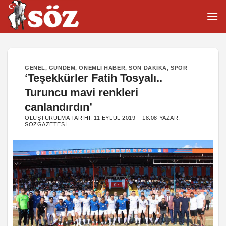
İçeriğe
atla
GENEL
,
GÜNDEM
,
ÖNEMLI HABER
,
SON DAKIKA
,
SPOR
‘Teşekkürler Fatih Tosyalı..
Turuncu mavi renkleri
canlandırdın’
OLUŞTURULMA TARIHI:
11 EYLÜL 2019 – 18:08
YAZAR:
SOZGAZETESI