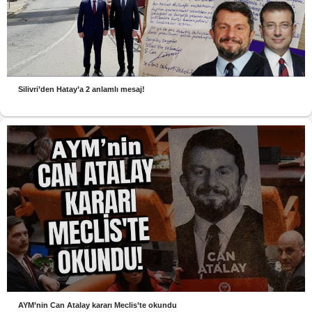
Silivri’den Hatay’a 2 anlamlı mesaj!
AYM’nin Can Atalay kararı Meclis’te okundu