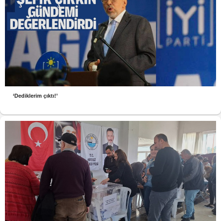
‘Dediklerim çıktı!’