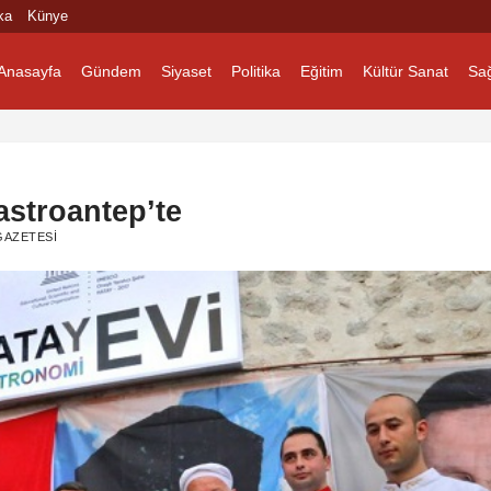
ka
Künye
Anasayfa
Gündem
Siyaset
Politika
Eğitim
Kültür Sanat
Sağ
Gastroantep’te
AZETESI