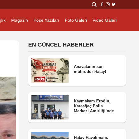
lık
Magazin
Köşe Yazıları
Foto Galeri
Video Galeri
EN GÜNCEL HABERLER
Anavatanın son
mührüdür Hatay!
Kaymakam Eroğlu,
Karaağaç Polis
Merkezi Amirliği’nde
Hatay Havalimanı,