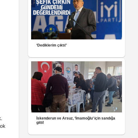
‘Dediklerim çıktı!’
.
İskenderun ve Arsuz, ‘İmamoğlu’ için sandığa
gitti!
Çok