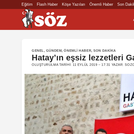
İçeriğe
Eğitim
Flash Haber
Köşe Yazıları
Önemli Haber
Son Daki
atla
GENEL
,
GÜNDEM
,
ÖNEMLI HABER
,
SON DAKIKA
Hatay’ın eşsiz lezzetleri 
OLUŞTURULMA TARIHI:
11 EYLÜL 2019 – 17:31
YAZAR:
SOZG