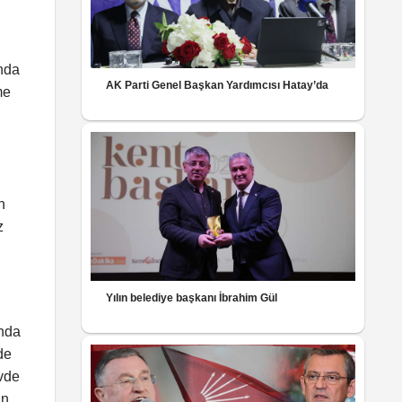
unda
AK Parti Genel Başkan Yardımcısı Hatay’da
me
n
z
Yılın belediye başkanı İbrahim Gül
unda
de
evde
un