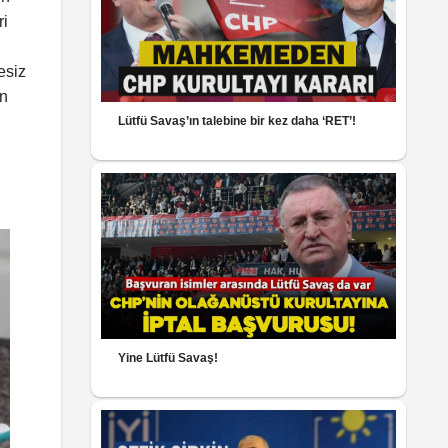
ri
esiz
en
Lütfü Savaş’ın talebine bir kez daha ‘RET’!
Yine Lütfü Savaş!