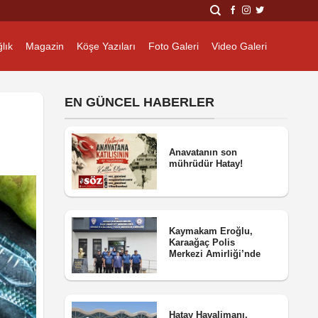
lık
Magazin
Köşe Yazıları
Foto Galeri
Video Galeri
EN GÜNCEL HABERLER
Anavatanın son
mührüdür Hatay!
Kaymakam Eroğlu,
Karaağaç Polis
Merkezi Amirliği’nde
Hatay Havalimanı,