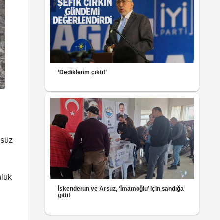
‘Dediklerim çıktı!’
n
çsüz
nluk
İskenderun ve Arsuz, ‘İmamoğlu’ için sandığa
gitti!