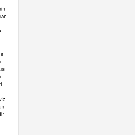
nin
ıran
z
de
a
ısı
n
i
viz
un
ir