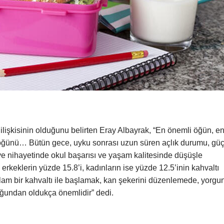
f ilişkisinin olduğunu belirten Eray Albayrak, “En önemli öğün, e
 öğünü… Bütün gece, uyku sonrası uzun süren açlık durumu, gü
e nihayetinde okul başarısı ve yaşam kalitesinde düşüşle
rkeklerin yüzde 15.8’i, kadınların ise yüzde 12.5’inin kahvaltı
am bir kahvaltı ile başlamak, kan şekerini düzenlemede, yorgu
uğundan oldukça önemlidir” dedi.