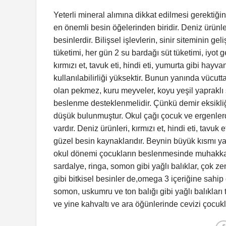
Yeterli mineral alımına dikkat edilmesi gerektiği
en önemli besin öğelerinden biridir. Deniz ürünler
besinlerdir. Bilişsel işlevlerin, sinir siteminin ge
tüketimi, her gün 2 su bardağı süt tüketimi, iyot 
kırmızı et, tavuk eti, hindi eti, yumurta gibi hay
kullanılabilirliği yüksektir. Bunun yanında vücut
olan pekmez, kuru meyveler, koyu yeşil yapraklı se
beslenme desteklenmelidir. Çünkü demir eksikliğ
düşük bulunmuştur. Okul çağı çocuk ve ergenlerd
vardır. Deniz ürünleri, kırmızı et, hindi eti, tavuk
güzel besin kaynaklarıdır. Beynin büyük kısmı y
okul dönemi çocukların beslenmesinde muhakkak
sardalye, ringa, somon gibi yağlı balıklar, çok
gibi bitkisel besinler de,omega 3 içeriğine sahi
somon, uskumru ve ton balığı gibi yağlı balıkları
ve yine kahvaltı ve ara öğünlerinde cevizi çocuklar