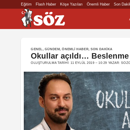
İçeriğe
Eğitim
Flash Haber
Köşe Yazıları
Önemli Haber
Son Daki
atla
GENEL
,
GÜNDEM
,
ÖNEMLI HABER
,
SON DAKIKA
Okullar açıldı… Beslenme 
OLUŞTURULMA TARIHI:
11 EYLÜL 2019 – 10:29
YAZAR:
SOZG