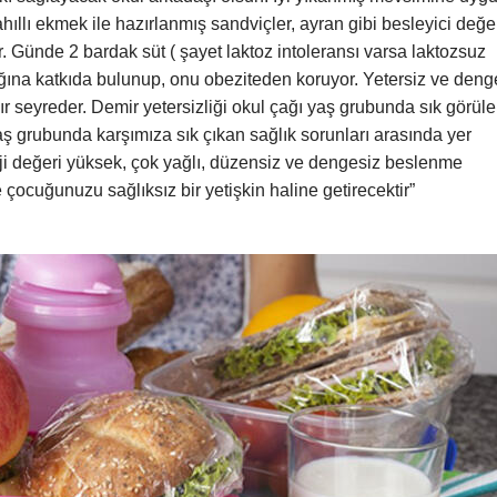
hıllı ekmek ile hazırlanmış sandviçler, ayran gibi besleyici değe
. Günde 2 bardak süt ( şayet laktoz intoleransı varsa laktozsuz
ığına katkıda bulunup, onu obeziteden koruyor. Yetersiz ve deng
ır seyreder. Demir yetersizliği okul çağı yaş grubunda sık görül
yaş grubunda karşımıza sık çıkan sağlık sorunları arasında yer
nerji değeri yüksek, çok yağlı, düzensiz ve dengesiz beslenme
 çocuğunuzu sağlıksız bir yetişkin haline getirecektir”