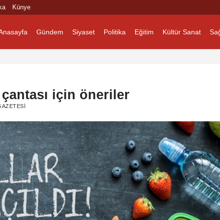
ka
Künye
Anasayfa
Gündem
Siyaset
Politika
Eğitim
Kültür Sanat
Sağ
çantası için öneriler
AZETESI