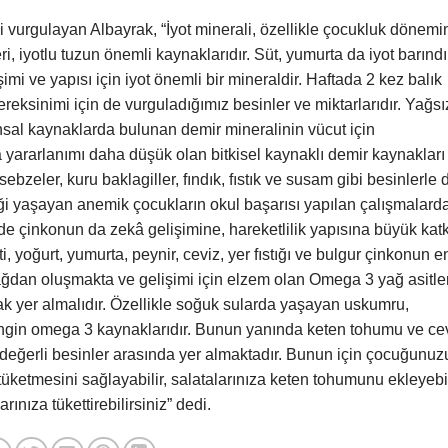
ni vurgulayan Albayrak, “İyot minerali, özellikle çocukluk dönemi
i, iyotlu tuzun önemli kaynaklarıdır. Süt, yumurta da iyot barınd
lişimi ve yapısı için iyot önemli bir mineraldir. Haftada 2 kez balık
gereksinimi için de vurguladığımız besinler ve miktarlarıdır. Yağsı
vansal kaynaklarda bulunan demir mineralinin vücut için
ta yararlanımı daha düşük olan bitkisel kaynaklı demir kaynakları
bzeler, kuru baklagiller, fındık, fıstık ve susam gibi besinlerle 
i yaşayan anemik çocukların okul başarısı yapılan çalışmalard
e çinkonun da zekâ gelişimine, hareketlilik yapısına büyük katk
 eti, yoğurt, yumurta, peynir, ceviz, yer fıstığı ve bulgur çinkonun e
ağdan oluşmakta ve gelişimi için elzem olan Omega 3 yağ asitler
 yer almalıdır. Özellikle soğuk sularda yaşayan uskumru,
 zengin omega 3 kaynaklarıdır. Bunun yanında keten tohumu ve ce
p değerli besinler arasında yer almaktadır. Bunun için çocuğunuz
 tüketmesini sağlayabilir, salatalarınıza keten tohumunu ekleyebil
ınıza tükettirebilirsiniz” dedi.