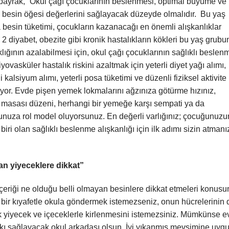
ayrak, “Okul çağı çocuklarının beslenmesi, optimal büyüme ve
 ve besin öğesi değerlerini sağlayacak düzeyde olmalıdır. Bu yaş
 besin tüketimi, çocukların kazanacağı en önemli alışkanlıklar
p 2 diyabet, obezite gibi kronik hastalıkların kökleri bu yaş grub
klığının azalabilmesi için, okul çağı çocuklarının sağlıklı beslen
ovasküler hastalık riskini azaltmak için yeterli diyet yağı alımı,
kalsiyum alımı, yeterli posa tüketimi ve düzenli fiziksel aktivite
iyor. Evde pişen yemek lokmalarını ağzınıza götürme hızınız,
 masası düzeni, herhangi bir yemeğe karşı sempati ya da
ğunuza rol model oluyorsunuz. En değerli varlığınız; çocuğunuzu
i olan sağlıklı beslenme alışkanlığı için ilk adımı sizin atmanı
an yiyeceklere dikkat”
içeriği ne olduğu belli olmayan besinlere dikkat etmeleri konus
i bir kıyafetle okula göndermek istemezseniz, onun hücrelerinin 
ik yiyecek ve içeceklerle kirlenmesini istemezsiniz. Mümkünse 
kı sağlayacak okul arkadaşı olsun. İyi yıkanmış mevsimine uyg