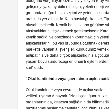
olduğunu vurgulayan Uzman Diyetisyen Eray Alb
gelişmeyi yakalayabilmeleri için, yeterli enerji
grubunda, doğru besin seçimi ve yeterli miktarda
arasında yer almalıdır. Kalp hastalığı, kanser, Ti
oluşabilmektedir. Kronik hastalıkların görülme sı
alışkanlıklarını teşvik etmek gerekmektedir. Kardiy
kemik sağlığı ve obeziteden korunmak için yeterli 
alışkanlıklarını, bu yaş grubunda oturtmak gerek
markette yapılan alışverişler, kurduğunuz yemek
antipatiniz ve daha birçok alışkanlığınızla çocu
yaşam boyu sürdüreceği en önemli eylemlerden bir
şart” dedi.
“Okul kantininde veya çevresinde açıkta satıl
Okul kantininde veya çevresinde açıkta satılan, 
velileri uyaran Albayrak, “Nasıl çocuğunuzu kirl
organlarının da, kısacası sağlığının da bilinmed
hazırlanmış beslenme çantaları, çocuğunuza kat