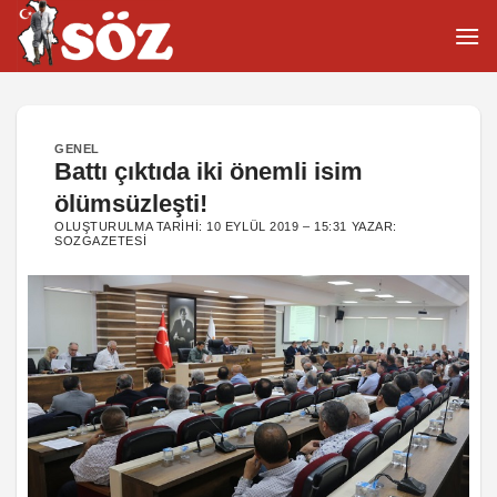
İçeriğe
atla
GENEL
Battı çıktıda iki önemli isim
ölümsüzleşti!
OLUŞTURULMA TARIHI:
10 EYLÜL 2019 – 15:31
YAZAR:
SOZGAZETESI