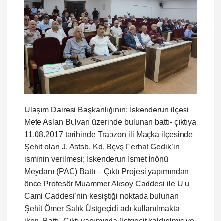
Ulaşım Dairesi Başkanlığının; İskenderun ilçesi
Mete Aslan Bulvarı üzerinde bulunan battı- çıktıya
11.08.2017 tarihinde Trabzon ili Maçka ilçesinde
Şehit olan J. Astsb. Kd. Bçvş Ferhat Gedik’in
isminin verilmesi; İskenderun İsmet İnönü
Meydanı (PAC) Battı – Çıktı Projesi yapımından
önce Profesör Muammer Aksoy Caddesi ile Ulu
Cami Caddesi’nin kesiştiği noktada bulunan
Şehit Ömer Salık Üstgeçidi adı kullanılmakta
iken, Battı- Çıktı yapımında üstgeçit kaldırılmış ve