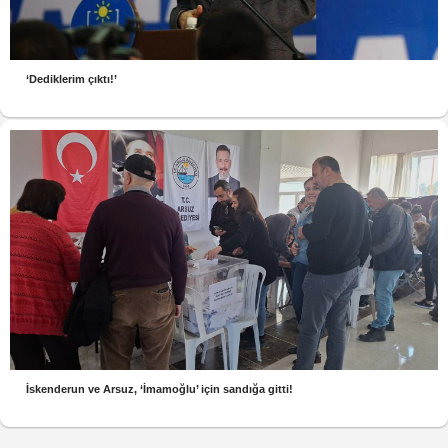
‘Dediklerim çıktı!’
İskenderun ve Arsuz, ‘İmamoğlu’ için sandığa gitti!