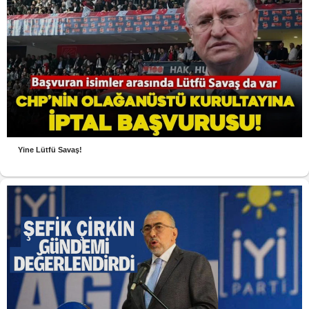
Yine Lütfü Savaş!