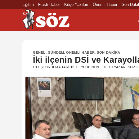
İçeriğe
Eğitim
Flash Haber
Köşe Yazıları
Önemli Haber
Son Daki
atla
GENEL
,
GÜNDEM
,
ÖNEMLI HABER
,
SON DAKIKA
İki ilçenin DSİ ve Karayoll
OLUŞTURULMA TARIHI:
7 EYLÜL 2019 – 10:19
YAZAR:
SOZG