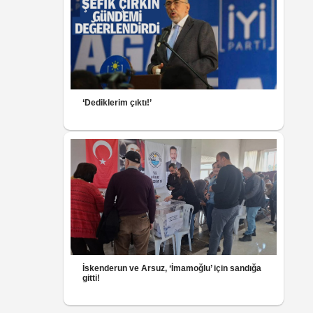
‘Dediklerim çıktı!’
İskenderun ve Arsuz, ‘İmamoğlu’ için sandığa
gitti!