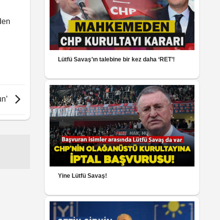
den
Lütfü Savaş’ın talebine bir kez daha ‘RET’!
un’
Yine Lütfü Savaş!