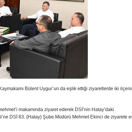
Kaymakamı Bülent Uygur’un da eşlik ettiği ziyaretlerde iki ilçen
ehmet’i makamında ziyaret ederek DSİ’nin Hatay’daki
eyeti’ne DSİ 63. (Hatay) Şube Müdürü Mehmet Ekinci de ziyarete e