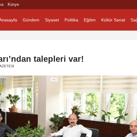
ka
Künye
Anasayfa
Gündem
Siyaset
Politika
Eğitim
Kültür Sanat
Sağ
arı’ndan talepleri var!
AZETESI