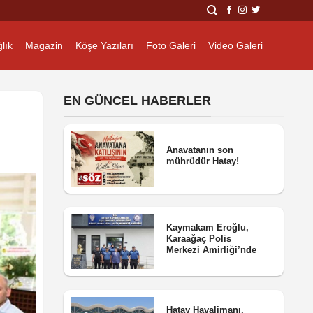
lık
Magazin
Köşe Yazıları
Foto Galeri
Video Galeri
EN GÜNCEL HABERLER
Anavatanın son
mührüdür Hatay!
Kaymakam Eroğlu,
Karaağaç Polis
Merkezi Amirliği’nde
Hatay Havalimanı,